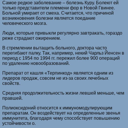
Самое редкое заболевание – болезнь Куру. Болеют ей
только представители племени фор в Новой Гвинее.
Больной умирает от смеха. Считается, что причиной
возникновения болезни является поедание
человеческого мозга.
Люди, которые привыкли регулярно завтракать, гораздо
реже страдают ожирением.
В стремлении вытащить больного, доктора часто
перегибают палку. Так, например, некий Чарльз Йенсен в
период с 1954 по 1994 гг. пережил более 900 операций
по удалению новообразований.
Препарат от кашля «Терпинкод» является одним из
лидеров продаж, совсем не из-за своих лечебных
свойств.
Средняя продолжительность жизни левшей меньше, чем
правшей.
Полиоксидоний относится к иммуномодулирующим
препаратам. Он воздействует на определенные звенья
иммунитета, благодаря чему способствует повышению
устойчивости о.