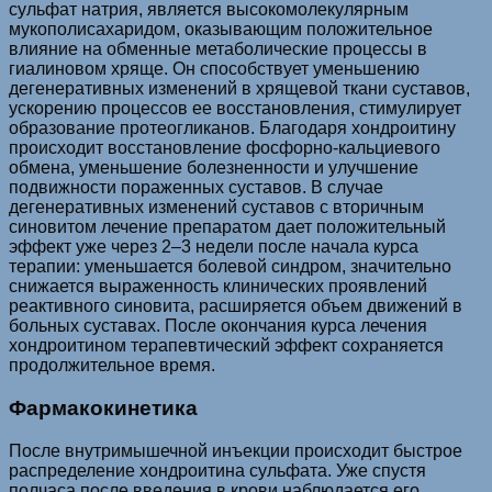
сульфат натрия, является высокомолекулярным
мукополисахаридом, оказывающим положительное
влияние на обменные метаболические процессы в
гиалиновом хряще. Он способствует уменьшению
дегенеративных изменений в хрящевой ткани суставов,
ускорению процессов ее восстановления, стимулирует
образование протеогликанов. Благодаря хондроитину
происходит восстановление фосфорно-кальциевого
обмена, уменьшение болезненности и улучшение
подвижности пораженных суставов. В случае
дегенеративных изменений суставов с вторичным
синовитом лечение препаратом дает положительный
эффект уже через 2–3 недели после начала курса
терапии: уменьшается болевой синдром, значительно
снижается выраженность клинических проявлений
реактивного синовита, расширяется объем движений в
больных суставах. После окончания курса лечения
хондроитином терапевтический эффект сохраняется
продолжительное время.
Фармакокинетика
После внутримышечной инъекции происходит быстрое
распределение хондроитина сульфата. Уже спустя
полчаса после введения в крови наблюдается его