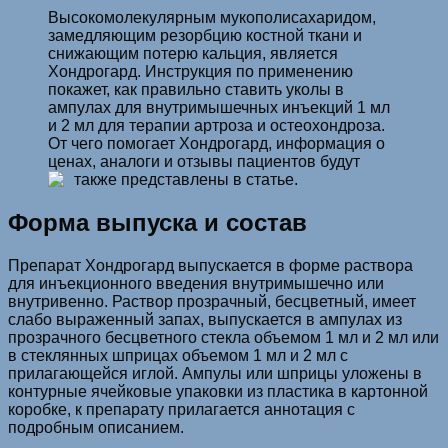
Высокомолекулярным мукополисахаридом,
замедляющим резорбцию костной ткани и
снижающим потерю кальция, является
Хондрогард. Инструкция по применению
покажет, как правильно ставить уколы в
ампулах для внутримышечных инъекций 1 мл
и 2 мл для терапии артроза и остеохондроза.
От чего помогает Хондрогард, информация о
ценах, аналоги и отзывы пациентов будут
также представлены в статье.
Форма выпуска и состав
Препарат Хондрогард выпускается в форме раствора
для инъекционного введения внутримышечно или
внутривенно. Раствор прозрачный, бесцветный, имеет
слабо выраженный запах, выпускается в ампулах из
прозрачного бесцветного стекла объемом 1 мл и 2 мл или
в стеклянных шприцах объемом 1 мл и 2 мл с
прилагающейся иглой. Ампулы или шприцы уложены в
контурные ячейковые упаковки из пластика в картонной
коробке, к препарату прилагается аннотация с
подробным описанием.