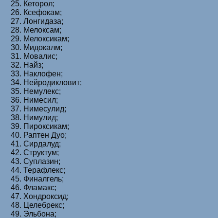
Кеторол;
Ксефокам;
Лонгидаза;
Мелоксам;
Мелоксикам;
Мидокалм;
Мовалис;
Найз;
Наклофен;
Нейродикловит;
Немулекс;
Нимесил;
Нимесулид;
Нимулид;
Пироксикам;
Раптен Дуо;
Сирдалуд;
Структум;
Суплазин;
Терафлекс;
Финалгель;
Фламакс;
Хондроксид;
Целебрекс;
Эльбона;