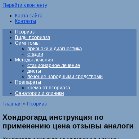
Перейти к контенту
Карта сайта
Контакты
Псориаз
Виды псориаза
Симптомы
признаки и диагностика
стадии
Методы лечения
стационарное лечение
диеты
лечение народными средствами
Препараты
крема от псориаза
Санатории и клиники
Главная
»
Псориаз
Хондрогард инструкция по
применению цена отзывы аналоги