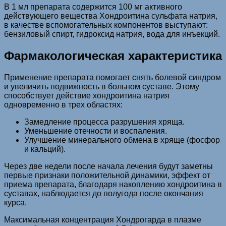
В 1 мл препарата содержится 100 мг активного
действующего вещества Хондроитина сульфата натрия,
в качестве вспомогательных компонентов выступают:
бензиловый спирт, гидроксид натрия, вода для инъекций.
Фармакологическая характеристика
Применение препарата помогает снять болевой синдром
и увеличить подвижность в больном суставе. Этому
способствует действие хондроитина натрия
одновременно в трех областях:
Замедление процесса разрушения хряща.
Уменьшение отечности и воспаления.
Улучшение минерального обмена в хряще (фосфор
и кальций).
Через две недели после начала лечения будут заметны
первые признаки положительной динамики, эффект от
приема препарата, благодаря накоплению хондроитина в
суставах, наблюдается до полугода после окончания
курса.
Максимальная концентрация Хондрогарда в плазме