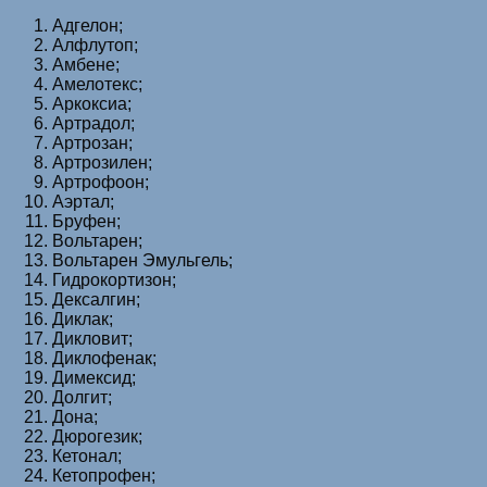
Адгелон;
Алфлутоп;
Амбене;
Амелотекс;
Аркоксиа;
Артрадол;
Артрозан;
Артрозилен;
Артрофоон;
Аэртал;
Бруфен;
Вольтарен;
Вольтарен Эмульгель;
Гидрокортизон;
Дексалгин;
Диклак;
Дикловит;
Диклофенак;
Димексид;
Долгит;
Дона;
Дюрогезик;
Кетонал;
Кетопрофен;