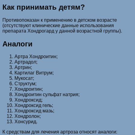
Как принимать детям?
Противопоказан к применению в детском возрасте
(отсутствуют клинические данные использования
препарата Хондрогард у данной возрастной группы).
Аналоги
Артра Хондроитин;
Артрадол;
Артрин;
Картилаг Витрум;
Мукосат;
Структум;
Хондроитин;
Хондроитин сульфат натрия;
Хондроксид;
Хондроксид гель;
Хондроксид мазь;
Хондролон;
Хонсурид.
К средствам для лечения артроза относят аналоги: