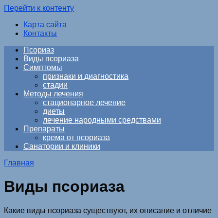
Перейти к контенту
Карта сайта
Контакты
Псориаз
Виды псориаза
Симптомы
признаки и диагностика
стадии
Методы лечения
стационарное лечение
диеты
лечение народными средствами
Препараты
крема от псориаза
Санатории и клиники
Главная
Виды псориаза
Какие виды псориаза существуют, их описание и отличие