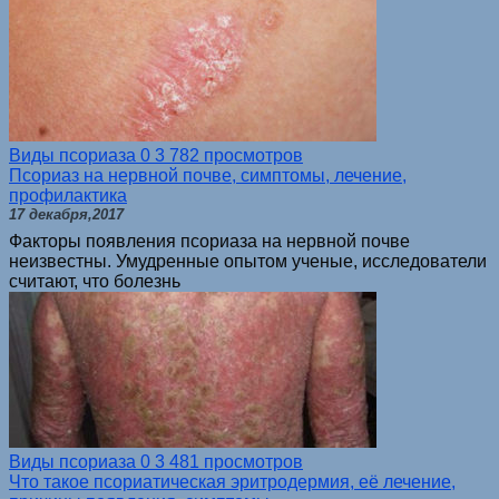
Виды псориаза
0
3 782 просмотров
Псориаз на нервной почве, симптомы, лечение,
профилактика
17 декабря,2017
Факторы появления псориаза на нервной почве
неизвестны. Умудренные опытом ученые, исследователи
считают, что болезнь
Виды псориаза
0
3 481 просмотров
Что такое псориатическая эритродермия, её лечение,