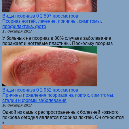
Виды псориаза
0
2 597 просмотров
Псориаз ногтей, лечение, причины, симптомы,
профилактика, фото
19 декабря,2017
У больных на псориаз в 80% случаев заболевание
поражает и ногтевые пластины. Поскольку псориаз
Виды псориаза
0
2 952 просмотров
Причины появления псориаза на локтях, симптомы,
стадии и формы заболевания
18 декабря,2017
Одной из самых распространенных болезней кожного
покрова сегодня является псориаз локтей. Он относится
к