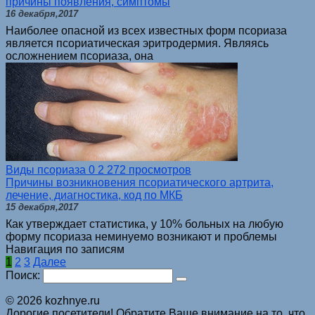
причины появления, симптомы
16 декабря,2017
Наиболее опасной из всех известных форм псориаза
является псориатическая эритродермия. Являясь
осложнением псориаза, она
Виды псориаза
0
2 272 просмотров
Причины возникновения псориатического артрита,
лечение, диагностика, код по МКБ
15 декабря,2017
Как утверждает статистика, у 10% больных на любую
форму псориаза неминуемо возникают и проблемы
Навигация по записям
1
2
3
Далее
Поиск:
© 2026 kozhnye.ru
Дорогие посетители! Обратите Ваше внимание на то, что