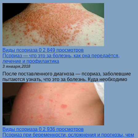
Виды псориаза
0
2 849 просмотров
Псориаз — что это за болезнь, как она передаётся,
лечение и профилактика
3 января,2018
После поставленного диагноза — псориаз, заболевшие
пытаются узнать, что это за болезнь. Куда необходимо
Виды псориаза
0
2 936 просмотров
Псориаз при беременности, осложнения и прогнозы, чем