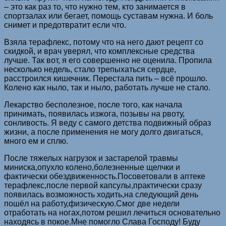
– это как раз то, что нужно тем, кто занимается в
спортзалах или бегает, помощь суставам нужна. И боль
снимет и предотвратит если что.
Взяла терафлекс, потому что на него дают рецепт со
скидкой, и врач уверял, что комплексные средства
лучше. Так вот, я его совершенно не оценила. Пропила
несколько недель, стало трепыхаться сердце,
расстроился кишечник. Перестала пить – всё прошло.
Колено как ныло, так и ныло, работать лучше не стало.
Лекарство бесполезное, после того, как начала
принимать, появилась изжога, позывы на рвоту,
сонливость. Я веду с самого детства подвижный образ
жизни, а после применения не могу долго двигаться,
много ем и сплю.
После тяжелых нагрузок и застарелой травмы
миниска,опухло колено,болезненные щелчки и
фактически обездвиженность.Посоветовали в аптеке
терафлекс,после первой капсулы,практически сразу
появилась возможность ходить,на следующий день
пошёл на работу,физическую.Смог две недели
отработать на ногах,потом решил лечиться основательно
находясь в покое.Мне помогло Слава Господу! Буду