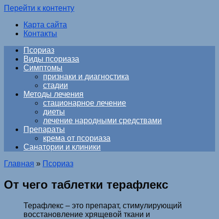
Перейти к контенту
Карта сайта
Контакты
Псориаз
Виды псориаза
Симптомы
признаки и диагностика
стадии
Методы лечения
стационарное лечение
диеты
лечение народными средствами
Препараты
крема от псориаза
Санатории и клиники
Главная
»
Псориаз
От чего таблетки терафлекс
Терафлекс – это препарат, стимулирующий
восстановление хрящевой ткани и