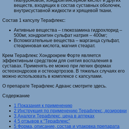
гиалуроновой, хондроитинсерной кислот и других
веществ, входящих в состав суставных оболочек,
внутрисуставной жидкости и хрящевой ткани.
Состав 1 капсулу Терафлекс:
Активные вещества – глюкозамина гидрохлорид –
500мг, хондроитин сульфат натрия – 400мг;
Вспомогательные вещества – марганца сульфат,
стеариновая кислота, магния стеарат.
Крем Терафлекс Хондрокрем Форте является
эффективным средством для снятия воспаления в
суставах. Применять ее можно при легких формах
остеохондрозов и остеоартрозов. В тяжелых случаях его
можно использовать в комплексе с капсулами.
О препарате Терафлекс Адванс смотрите здесь.
Содержание
1 Показания к применению
2 Инструкция по применению Терафлекс, дозировки
3 Аналоги Терафлекс, цена в аптеках
4 5 отзывов к “Терафлекс”
5 Форма, описание, состав и упаковка препарата