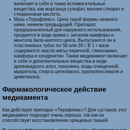
включает в себя и такие вспомогательные
вещества, как марганца сульфат, магния стеарат и
стеариновая кислота.
Мазь «Терафлекс». Цена такой формы немного
ниже, нежели предыдущей. Препарат,
предназначенный для наружного использования,
продается в виде крема с запахом камфоры и
ментола бело-желтого цвета. Выпускается он в
пластиковых тубах по 56 или 28 г. В 1 г мази
содержится: масло мяты перечной, глюкозамин,
камфора и хондроитин. Также медикамент включает
в себя и дополнительные вещества в виде
древовидного алоэ, ланолина, воды очищенной,
макрогола, спирта цетилового, пропиленгликоля и
диметикона.
Фармакологическое действие
медикамента
Как действует препарат «Терафлекс»? Для суставов этот
медикамент подходит очень хорошо, так как он
способствует восстановлению хрящевых тканей.