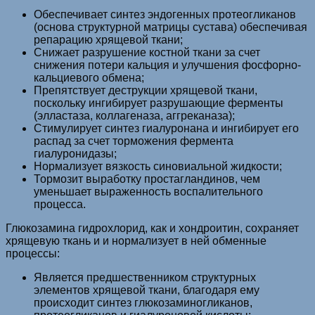
Обеспечивает синтез эндогенных протеогликанов
(основа структурной матрицы сустава) обеспечивая
репарацию хрящевой ткани;
Снижает разрушение костной ткани за счет
снижения потери кальция и улучшения фосфорно-
кальциевого обмена;
Препятствует деструкции хрящевой ткани,
поскольку ингибирует разрушающие ферменты
(элластаза, коллагеназа, аггреканаза);
Стимулирует синтез гиалуронана и ингибирует его
распад за счет торможения фермента
гиалуронидазы;
Нормализует вязкость синовиальной жидкости;
Тормозит выработку простагландинов, чем
уменьшает выраженность воспалительного
процесса.
Глюкозамина гидрохлорид, как и хондроитин, сохраняет
хрящевую ткань и и нормализует в ней обменные
процессы:
Является предшественником структурных
элементов хрящевой ткани, благодаря ему
происходит синтез глюкозаминогликанов,