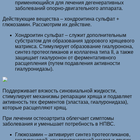
применяющийся для лечения дегенеративных
заболеваний опорно-двигательного аппарата.
Действующие вещества – хондроитина сульфат +
глюкозамин. Рассмотрим их действие.
Хондроитин сульфат – служит дополнительным
субстратом для образования здорового хрящевого
матрикса. Стимулирует образование гиалуронона,
синтез протеогликанов и коллагена типа II, а также
защищает гиалуронон от ферментативного
расщепления (путем подавления активности
гиалуронидазы).
Поддерживает вязкость синовиальной жидкости,
стимулирует механизмы репарации хряща и подавляет
активность тех ферментов (эластаза, гиалуронидаза),
которые расщепляют хрящ.
При лечении остеоартрита облегчает симптомы
заболевания и уменьшает потребность в НПВС.
Глюкозамин – активирует синтез протеогликанов,