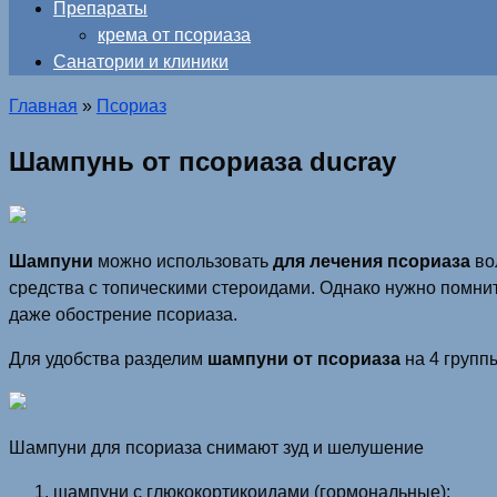
Препараты
крема от псориаза
Санатории и клиники
Главная
»
Псориаз
Шампунь от псориаза ducray
Шампуни
можно использовать
для лечения псориаза
во
средства с топическими стероидами. Однако нужно помни
даже обострение псориаза.
Для удобства разделим
шампуни от псориаза
на 4 групп
Шампуни для псориаза снимают зуд и шелушение
шампуни с глюкокортикоидами (гормональные);