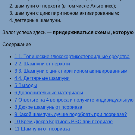
шампуни от перхоти (в том числе Альгопикс);
шампуни с цинк пиритионом активированным;
дегтярные шампуни.
Залог успеха здесь —
придерживаться схемы, которую 
Содержание
1 1. Топические глюкокортикостероидные средства
2 2. Шампуни от перхоти
3 3. Шампуни с цинк пиритионом активированным
4 4. Дегтярные шампуни
5 Выводы
6 Дополнительные материалы
7 Ответьте на 4 вопроса и получите индивидуальную
8 Дюкре шампунь от псориаза
9 Какой шампунь лучше подобрать при псориазе?
10 Крем Дюкрэ Кертиоль PSO при псориазе
11 Шампуни от псориаза