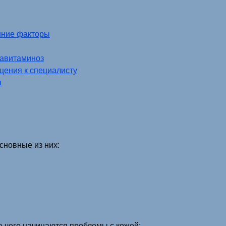
шние факторы
 авитаминоз
щения к специалисту
ы
сновные из них:
е чего начинаются проблемы с кожей;