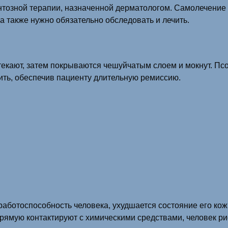
тозной терапии, назначенной дерматологом. Самолечение и
 также нужно обязательно обследовать и лечить.
кают, затем покрываются чешуйчатым слоем и мокнут. Псор
ть, обеспечив пациенту длительную ремиссию.
аботоспособность человека, ухудшается состояние его кожи
прямую контактируют с химическими средствами, человек р