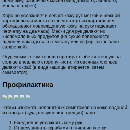
ромашки), различных масел (миндального, льняного,
масла шалфея).
Хорошо увлажняет и делает кожу рук мягкой и нежной
картофельная маска (сырым натертым картофелем
обкладывают поврежденную кожу, на руку надевают
перчатку на два часа). Маски для рук делают из
кисломолочных продуктов (на сухие поверхности
ладоней накладывают сметану или кефир, закрывают
салфеткой).
Огуречным соком хорошо протирать обезвоженную на
солнце внешнюю сторону кисти. Из овсяных хлопьев
делают скраб (в виде кашицы втирается, затем
смывается).
Профилактика
Чтобы избежать неприятных симптомов на коже ладоней
и пальцах (зуда, шелушения, трещин) надо:
Ежедневно увлажнять кожу рук.
Отшелушивать скрабами отжившие клетки.