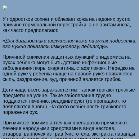
У подростков сохнет и облезает кожа на ладонях рук по
причине гормональной перестройки, а не авитаминоза,
как часто предполагают.
«Для диагностики шелушения кожи на руках подростка,
его нужно показать иммунологу, педиатру».
Причиной снижения защитных функций эпидермиса на
руках ребенка могут быть детские инфекционные
заболевания: корь, скарлатина, стафилококк. Нередко на
одной руке у ребенка (чаще на правой руке) появляется
сыпь, раздражение, зуд, причиной является грибок.
Дети чаще всего заражаются им, так как трогают грязные
предметы на улице. Такие заболевания трудно
поддаются лечению, рецидивируют (то пропадают, то
появляются вновь). На фото особенности грибкового
поражения рук.
При микозе помимо аптечных препаратов применяют
лечение народными средствами в виде настоев,
отваров, ванночек из трав (чистотела, экстракта лаванды,