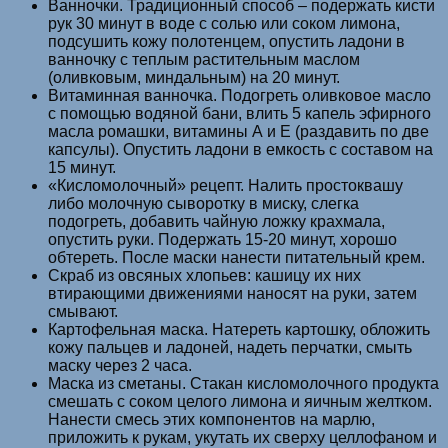
Ванночки. Традиционный способ – подержать кисти
рук 30 минут в воде с солью или соком лимона,
подсушить кожу полотенцем, опустить ладони в
ванночку с теплым растительным маслом
(оливковым, миндальным) на 20 минут.
Витаминная ванночка. Подогреть оливковое масло
с помощью водяной бани, влить 5 капель эфирного
масла ромашки, витамины А и Е (раздавить по две
капсулы). Опустить ладони в емкость с составом на
15 минут.
«Кисломолочный» рецепт. Налить простоквашу
либо молочную сыворотку в миску, слегка
подогреть, добавить чайную ложку крахмала,
опустить руки. Подержать 15-20 минут, хорошо
обтереть. После маски нанести питательный крем.
Скраб из овсяных хлопьев: кашицу их них
втирающими движениями наносят на руки, затем
смывают.
Картофельная маска. Натереть картошку, обложить
кожу пальцев и ладоней, надеть перчатки, смыть
маску через 2 часа.
Маска из сметаны. Стакан кисломолочного продукта
смешать с соком целого лимона и яичным желтком.
Нанести смесь этих компонентов на марлю,
приложить к рукам, укутать их сверху целлофаном и