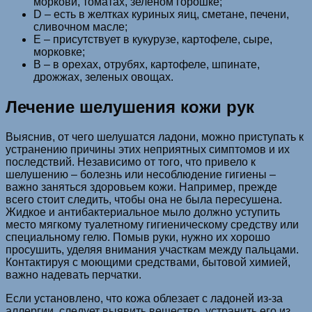
моркови, томатах, зеленом горошке;
D – есть в желтках куриных яиц, сметане, печени,
сливочном масле;
Е – присутствует в кукурузе, картофеле, сыре,
морковке;
В – в орехах, отрубях, картофеле, шпинате,
дрожжах, зеленых овощах.
Лечение шелушения кожи рук
Выяснив, от чего шелушатся ладони, можно приступать к
устранению причины этих неприятных симптомов и их
последствий. Независимо от того, что привело к
шелушению – болезнь или несоблюдение гигиены –
важно заняться здоровьем кожи. Например, прежде
всего стоит следить, чтобы она не была пересушена.
Жидкое и антибактериальное мыло должно уступить
место мягкому туалетному гигиеническому средству или
специальному гелю. Помыв руки, нужно их хорошо
просушить, уделяя внимания участкам между пальцами.
Контактируя с моющими средствами, бытовой химией,
важно надевать перчатки.
Если установлено, что кожа облезает с ладоней из-за
аллергии, следует выявить вещество, устранить его из