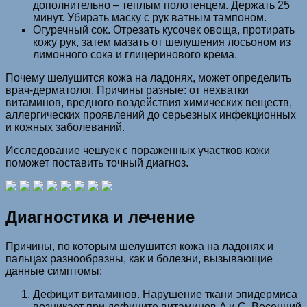
дополнительно – теплым полотенцем. Держать 25
минут. Убирать маску с рук ватным тампоном.
Огуречный сок. Отрезать кусочек овоща, протирать
кожу рук, затем мазать от шелушения лосьоном из
лимонного сока и глицеринового крема.
Почему шелушится кожа на ладонях, может определить
врач-дерматолог. Причины разные: от нехватки
витаминов, вредного воздействия химических веществ,
аллергических проявлений до серьезных инфекционных
и кожных заболеваний.
Исследование чешуек с пораженных участков кожи
поможет поставить точный диагноз.
Диагностика и лечение
Причины, по которым шелушится кожа на ладонях и
пальцах разнообразны, как и болезни, вызывающие
данные симптомы:
Дефицит витаминов. Нарушение ткани эпидермиса
возникает при дефиците витаминов A и С. Весенний