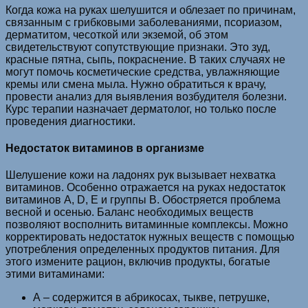
Когда кожа на руках шелушится и облезает по причинам,
связанным с грибковыми заболеваниями, псориазом,
дерматитом, чесоткой или экземой, об этом
свидетельствуют сопутствующие признаки. Это зуд,
красные пятна, сыпь, покраснение. В таких случаях не
могут помочь косметические средства, увлажняющие
кремы или смена мыла. Нужно обратиться к врачу,
провести анализ для выявления возбудителя болезни.
Курс терапии назначает дерматолог, но только после
проведения диагностики.
Недостаток витаминов в организме
Шелушение кожи на ладонях рук вызывает нехватка
витаминов. Особенно отражается на руках недостаток
витаминов А, D, Е и группы B. Обостряется проблема
весной и осенью. Баланс необходимых веществ
позволяют восполнить витаминные комплексы. Можно
корректировать недостаток нужных веществ с помощью
употребления определенных продуктов питания. Для
этого измените рацион, включив продукты, богатые
этими витаминами:
А – содержится в абрикосах, тыкве, петрушке,