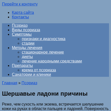
Перейти к контенту
Карта сайта
Контакты
Псориаз
Виды псориаза
Симптомы
признаки и диагностика
стадии
Методы лечения
стационарное лечение
диеты
лечение народными средствами
Препараты
крема от псориаза
Санатории и клиники
Главная
»
Псориаз
Шершавые ладони причины
Реже, чем сухость или экзема, встречается шелушение
кожи на руках в области пальцев и ладоней. Поверхность