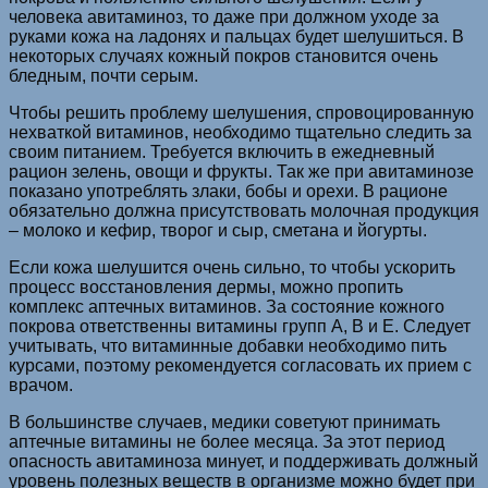
человека авитаминоз, то даже при должном уходе за
руками кожа на ладонях и пальцах будет шелушиться. В
некоторых случаях кожный покров становится очень
бледным, почти серым.
Чтобы решить проблему шелушения, спровоцированную
нехваткой витаминов, необходимо тщательно следить за
своим питанием. Требуется включить в ежедневный
рацион зелень, овощи и фрукты. Так же при авитаминозе
показано употреблять злаки, бобы и орехи. В рационе
обязательно должна присутствовать молочная продукция
– молоко и кефир, творог и сыр, сметана и йогурты.
Если кожа шелушится очень сильно, то чтобы ускорить
процесс восстановления дермы, можно пропить
комплекс аптечных витаминов. За состояние кожного
покрова ответственны витамины групп А, В и Е. Следует
учитывать, что витаминные добавки необходимо пить
курсами, поэтому рекомендуется согласовать их прием с
врачом.
В большинстве случаев, медики советуют принимать
аптечные витамины не более месяца. За этот период
опасность авитаминоза минует, и поддерживать должный
уровень полезных веществ в организме можно будет при