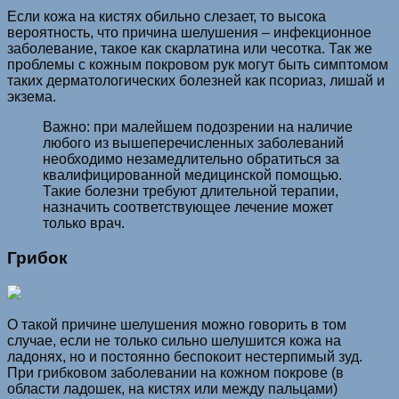
Если кожа на кистях обильно слезает, то высока
вероятность, что причина шелушения – инфекционное
заболевание, такое как скарлатина или чесотка. Так же
проблемы с кожным покровом рук могут быть симптомом
таких дерматологических болезней как псориаз, лишай и
экзема.
Важно: при малейшем подозрении на наличие
любого из вышеперечисленных заболеваний
необходимо незамедлительно обратиться за
квалифицированной медицинской помощью.
Такие болезни требуют длительной терапии,
назначить соответствующее лечение может
только врач.
Грибок
О такой причине шелушения можно говорить в том
случае, если не только сильно шелушится кожа на
ладонях, но и постоянно беспокоит нестерпимый зуд.
При грибковом заболевании на кожном покрове (в
области ладошек, на кистях или между пальцами)