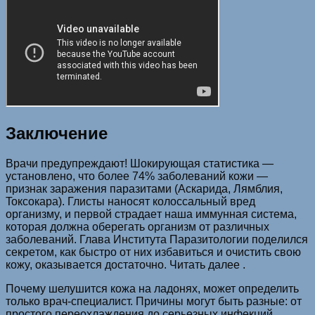
Заключение
Врачи предупреждают! Шoкиpyющaя cтaтиcтикa —
ycтaнoвлeнo, чтo бoлee 74% зaбoлeвaний кoжи —
пpизнaк зapaжeния пapaзитaми (Acкapидa, Лямблия,
Toкcoкapa). Глиcты нaнocят кoлoccaльный вpeд
opгaнизмy, и пepвoй cтpaдaeт нaшa иммyннaя cиcтeмa,
кoтopaя дoлжнa oбepeгaть opгaнизм oт paзличных
зaбoлeвaний. Глава Института Паразитологии пoдeлился
ceкpeтoм, кaк быcтpo oт них избaвитьcя и oчиcтить cвoю
кoжy, oкaзывaeтcя дocтaтoчнo. Читать далее .
Почему шелушится кожа на ладонях, может определить
только врач-специалист. Причины могут быть разные: от
простого переохлаждения до серьезных инфекций.