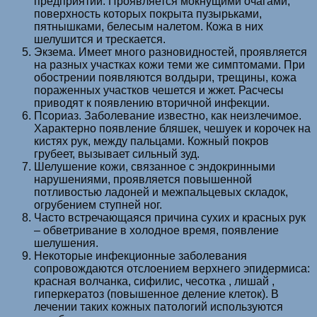
предприятий. Проявляется мокнущими очагами,
поверхность которых покрыта пузырьками,
пятнышками, белесым налетом. Кожа в них
шелушится и трескается.
Экзема. Имеет много разновидностей, проявляется
на разных участках кожи теми же симптомами. При
обострении появляются волдыри, трещины, кожа
пораженных участков чешется и жжет. Расчесы
приводят к появлению вторичной инфекции.
Псориаз. Заболевание известно, как неизлечимое.
Характерно появление бляшек, чешуек и корочек на
кистях рук, между пальцами. Кожный покров
грубеет, вызывает сильный зуд.
Шелушение кожи, связанное с эндокринными
нарушениями, проявляется повышенной
потливостью ладоней и межпальцевых складок,
огрубением ступней ног.
Часто встречающаяся причина сухих и красных рук
– обветривание в холодное время, появление
шелушения.
Некоторые инфекционные заболевания
сопровождаются отслоением верхнего эпидермиса:
красная волчанка, сифилис, чесотка , лишай ,
гиперкератоз (повышенное деление клеток). В
лечении таких кожных патологий используются