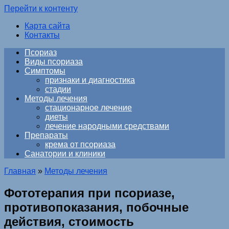
Перейти к контенту
Карта сайта
Контакты
Псориаз
Виды псориаза
Симптомы
признаки и диагностика
стадии
Методы лечения
стационарное лечение
диеты
лечение народными средствами
Препараты
крема от псориаза
Санатории и клиники
Главная
»
Методы лечения
Фототерапия при псориазе,
противопоказания, побочные
действия, стоимость