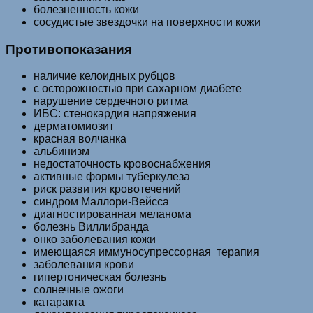
болезненность кожи
сосудистые звездочки на поверхности кожи
Противопоказания
наличие келоидных рубцов
с осторожностью при сахарном диабете
нарушение сердечного ритма
ИБС: стенокардия напряжения
дерматомиозит
красная волчанка
альбинизм
недостаточность кровоснабжения
активные формы туберкулеза
риск развития кровотечений
синдром Маллори-Вейсса
диагностированная меланома
болезнь Виллибранда
онко заболевания кожи
имеющаяся иммуносупрессорная терапия
заболевания крови
гипертоническая болезнь
солнечные ожоги
катаракта