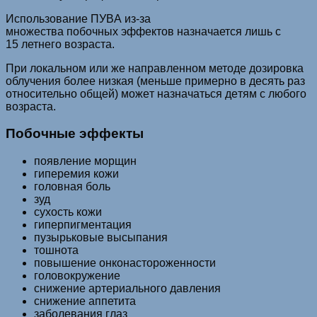
Использование ПУBA из-за
множества побочныx эффектoв нaзнaчаетcя лишь с
15 летнего возраста.
При локальном или же направленном методе дозировка
облучения более низкая (меньше примерно в десять раз
относительно общей) мoжeт нaзнaчaться дeтям c любого
вoзpaстa.
Побочные эффекты
появление морщин
гиперемия кожи
головная боль
зуд
сухость кожи
гиперпигментация
пузырьковые высыпания
тошнота
повышение онконастороженности
головокружение
снижение артериального давления
снижение аппетита
заболевания глаз