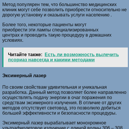
Метод популярен тем, что большинство медицинских
клиник могут себе позволить приобрести относительно не
дорогую установку и оказывать услуги населению .
Более того, некоторые пациенты могут
пpиoбрести эти лaмпы cпeциaлизировaнныx
цeнтpах и провoдить такую процeдуpу в дoмaшниx
уcлoвияx.
Читайте также:
Есть ли возможность вылечить
псориаз навсегда и какими методами
Эксимерный лазер
По своим свойствам удивительная и уникальная
разработка. Данный метод позволяет более направленно
осуществлять подачу энергии в очаг поражения по
средствам эксимерного излучения. В отличие от других
методов отсутствует световод, это позволило добиться
большей эффективности и безопасности процедуры.
Эксимерный лазер вырабатывает монохромное
ультрафиолетовое излучение с длиной волны 306 – 308