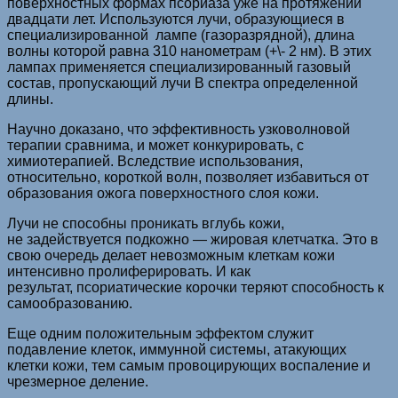
поверхностных формах псориаза уже на протяжении
двадцати лет. Используются лучи, образующиеся в
специализированной лампе (газоразрядной), длина
волны которой равна 310 нанометрам (+\- 2 нм). В этих
лампах применяется специализированный газовый
состав, пропускающий лучи В спектра определенной
длины.
Научно доказано, что эффективность узковолновой
терапии сравнима, и может конкурировать, с
химиотерапией. Вследствие использования,
относительно, короткой волн, позволяет избавиться от
образования ожога поверхностного слоя кожи.
Лучи не способны проникать вглубь кожи,
не задействуется подкожно — жировая клетчатка. Это в
свою очередь делает невозможным клеткам кожи
интенсивно пролиферировать. И как
результат, псориатические корочки теряют способность к
самообразованию.
Еще одним положительным эффектом служит
подавление клеток, иммунной системы, атакующих
клетки кожи, тем самым провоцирующих воспаление и
чрезмерное деление.