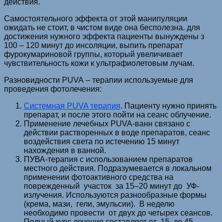
действия.
Самостоятельного эффекта от этой манипуляции
ожидать не стоит, в чистом виде она бесполезна. для
достижения нужного эффекта пациенты вынуждены з
100 – 120 минут до инсоляции, выпить препарат
фурокумариновой группы, который увеличивает
чувствительность кожи к ультрафиолетовым лучам.
Разновидности PUVA – терапии используемые для
проведения фотолечения:
Системная PUVA терапия
. Пациенту нужно принять
препарат, и после этого пойти на сеанс облучение.
Применение лечебных PUVA-ванн связано с
действии растворенных в воде препаратов, сеанс
воздействия света по истечению 15 минут
нахождения в ванной.
ПУВА-терапия с использованием препаратов
местного действия. Подразумевается в локальном
применении фотоактивного средства на
поврежденный участок за 15–20 минут до УФ-
излучения. Используются разнообразные формы
(крема, мази, гели, эмульсии). В неделю
необходимо провести от двух до четырех сеансов.
Полный курс лечения составляет от 15 до 45