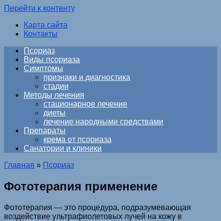
Перейти к контенту
Карта сайта
Контакты
Псориаз
Виды псориаза
Симптомы
признаки и диагностика
стадии
Методы лечения
стационарное лечение
диеты
лечение народными средствами
Препараты
крема от псориаза
Санатории и клиники
Главная
»
Псориаз
Фототерапия применение
Фототерапия — это процедура, подразумевающая
воздействие ультрафиолетовых лучей на кожу в