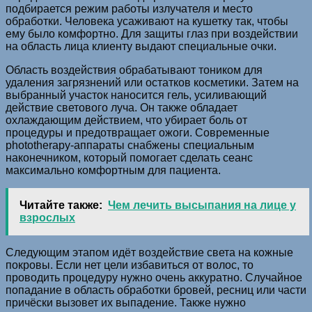
подбирается режим работы излучателя и место
обработки. Человека усаживают на кушетку так, чтобы
ему было комфортно. Для защиты глаз при воздействии
на область лица клиенту выдают специальные очки.
Область воздействия обрабатывают тоником для
удаления загрязнений или остатков косметики. Затем на
выбранный участок наносится гель, усиливающий
действие светового луча. Он также обладает
охлаждающим действием, что убирает боль от
процедуры и предотвращает ожоги. Современные
phototherapy-аппараты снабжены специальным
наконечником, который помогает сделать сеанс
максимально комфортным для пациента.
Читайте также:
Чем лечить высыпания на лице у
взрослых
Следующим этапом идёт воздействие света на кожные
покровы. Если нет цели избавиться от волос, то
проводить процедуру нужно очень аккуратно. Случайное
попадание в область обработки бровей, ресниц или части
причёски вызовет их выпадение. Также нужно