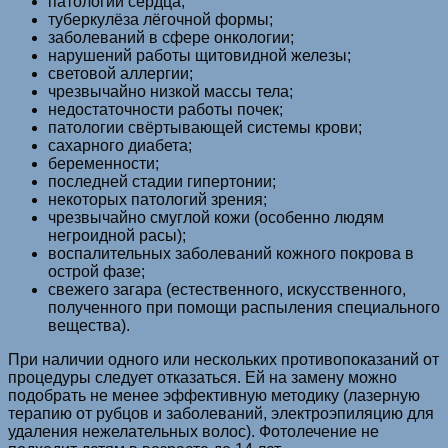
патологий сердца;
туберкулёза лёгочной формы;
заболеваний в сфере онкологии;
нарушений работы щитовидной железы;
световой аллергии;
чрезвычайно низкой массы тела;
недостаточности работы почек;
патологии свёртывающей системы крови;
сахарного диабета;
беременности;
последней стадии гипертонии;
некоторых патологий зрения;
чрезвычайно смуглой кожи (особенно людям
негроидной расы);
воспалительных заболеваний кожного покрова в
острой фазе;
свежего загара (естественного, искусственного,
полученного при помощи распыления специального
вещества).
При наличии одного или нескольких противопоказаний от
процедуры следует отказаться. Ей на замену можно
подобрать не менее эффективную методику (лазерную
терапию от рубцов и заболеваний, электроэпиляцию для
удаления нежелательных волос). Фотолечение не