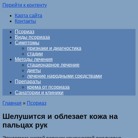
Перейти к контенту
Карта сайта
Контакты
Псориаз
Виды псориаза
Симптомы
признаки и диагностика
стадии
Методы лечения
стационарное лечение
диеты
лечение народными средствами
Препараты
крема от псориаза
Санатории и клиники
Главная
»
Псориаз
Шелушится и облезает кожа на
пальцах рук