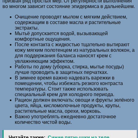
призван ряд простых мер. От регулярности выполнения
во многом зависит состояние эпидермиса в дальнейшем.
Очищение проводят мылом с мягким действием,
содержащим в составе масла и растительные
экстракты.
Мытьё допускается водой, вызывающей
комфортные ощущения.
После контакта с жидкостью тщательно вытирают
кожу мягким полотенцем из натуральных волокон, а
для поддержания баланса наносят крем с
увлажняющим эффектом.
Работы по дому (уборка, стирка, мытье посуды)
лучше проводить в защитных перчатках.
В зимнее время важно надевать варежки в
помещении, чтобы избежать резкого контраста
температуры. Стоит также использовать
специальный крем для холодного периода.
Рацион должен включать: овощи и фрукты зелёного
цвета, яйца, кисломолочные продукты, крупы,
растительные масла, орехи, морковь.
Важно употреблять ежедневно достаточное
количество чистой воды.
Читайте также:
Синие пятнышки на теле