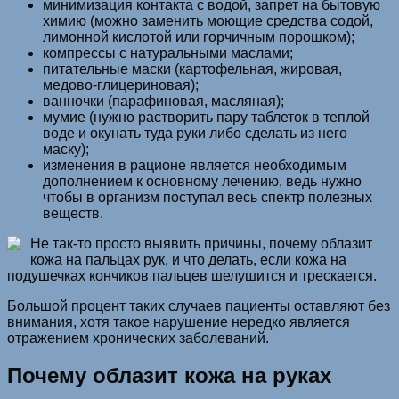
минимизация контакта с водой, запрет на бытовую
химию (можно заменить моющие средства содой,
лимонной кислотой или горчичным порошком);
компрессы с натуральными маслами;
питательные маски (картофельная, жировая,
медово-глицериновая);
ванночки (парафиновая, масляная);
мумие (нужно растворить пару таблеток в теплой
воде и окунать туда руки либо сделать из него
маску);
изменения в рационе является необходимым
дополнением к основному лечению, ведь нужно
чтобы в организм поступал весь спектр полезных
веществ.
Не так-то просто выявить причины, почему облазит
кожа на пальцах рук, и что делать, если кожа на
подушечках кончиков пальцев шелушится и трескается.
Большой процент таких случаев пациенты оставляют без
внимания, хотя такое нарушение нередко является
отражением хронических заболеваний.
Почему облазит кожа на руках