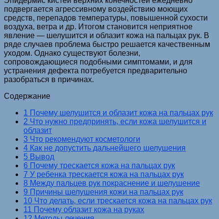
Эпидермис кистей верхних конечностей ежедневно
подвергается агрессивному воздействию моющих
средств, перепадов температуры, повышенной сухости
воздуха, ветра и др. Итогом становится неприятное
явление — шелушится и облазит кожа на пальцах рук. В
ряде случаев проблема быстро решается качественным
уходом. Однако существуют болезни,
сопровождающиеся подобными симптомами, и для
устранения дефекта потребуется предварительно
разобраться в причинах.
Содержание
1 Почему шелушится и облазит кожа на пальцах рук
2 Что нужно предпринять, если кожа шелушится и
облазит
3 Что рекомендуют косметологи
4 Как не допустить дальнейшего шелушения
5 Вывод
6 Почему трескается кожа на пальцах рук
7 У ребенка трескается кожа на пальцах рук
8 Между пальцев рук покраснение и шелушение
9 Причины шелушения кожи на пальцах рук
10 Что делать, если трескается кожа на пальцах рук
11 Почему облазит кожа на руках
12 Методы лечения