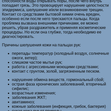
способности воды открывать поры, после чего внутрь
попадает грязь. Это провоцирует нарушение целостности
эпидермиса, шелушение и/или возникновение трещин.
Контакт со средствами бытовой химии очень вреден,
особенно если после него трескаются пальцы. Когда
проблема вызвана внешними причинами, ее можно
решить, убрав раздражитель и применяя косметические
процедуры. Но если она глубже, тогда необходимо ее
диагностировать.
Причины шелушения кожи на пальцах рук:
перепады температур (холодный воздух, солнечные
ожоги, ветер);
слишком частое мытье рук;
работа с агрессивными моющими средствами;
контакт с грунтом, золой, загрязненным песком.
нарушение обмена веществ, гормональный сбой;
острая фаза хронических заболеваний, вторичный
сифилис;
возрастные изменения;
заболевания ЖКТ;
авитаминоз;
кожные заболевания (инфекция, грибок, бактерия)
сухая кожа рук от природы.