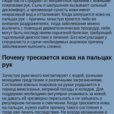
Люди часто страдают от неприятных проблем с кожными
покровами рук. Сыпь и шелушение вызывают сильный
дискомфорт, а чрезмерная сухость кожи имеет
некрасивый вид и отталкивает. Когда шелушится кожа на
пальцах рук – причины зачастую кроются либо во
внешних раздражителях, тогда заболевание можно
вылечить с помощью дерматологических процедур, либо
могут быть последствием серьезной болезни, требующей
тщательной диагностики и лечения. Без консультации у
специалиста и сдачи необходимых анализов причину
заболевания выяснить сложно.
Почему трескается кожа на пальцах
рук
Зачастую руки много контактируют с водой, разными
моющими средствами и различными загрязнениями.
Состояние кожных покровов на руках ухудшается в
период межсезонья, ветреной погоды и холодов. Для
поддержки необходимо регулярно ухаживать за кожей,
не давать ей чрезмерно пересыхать и не забывать о
регулярном питании и смягчении. Когда трескается кожа
на пальцах, нужно найти причину такого состояния и
тогда уже лечить последствия. Не всегда увлажнение и