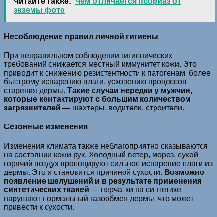
Читайте также:
Чем отличается псориаз от
экземы фото
Несоблюдение правил личной гигиены
При неправильном соблюдении гигиенических
требований снижается местный иммунитет кожи. Это
приводит к снижению резистентности к патогенам, более
быстрому испарению влаги, ускорению процессов
старения дермы.
Такие случаи нередки у мужчин,
которые контактируют с большим количеством
загрязнителей
— шахтеры, водители, строители.
Сезонные изменения
Изменения климата также неблагоприятно сказываются
на состоянии кожи рук. Холодный ветер, мороз, сухой
горячий воздух провоцируют сильное испарение влаги из
дермы. Это и становится причиной сухости.
Возможно
появление шелушений и в результате применения
синтетических тканей
— перчатки на синтетике
нарушают нормальный газообмен дермы, что может
привести к сухости.