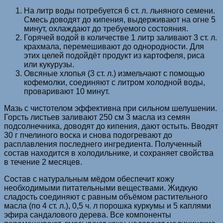
На литр воды потребуется 6 ст. л. льняного семени.
Смесь доводят до кипения, выдерживают на огне 5
минут, охлаждают до требуемого состояния.
Горячей водой в количестве 1 литр заливают 3 ст. л.
крахмала, перемешивают до однородности. Для
этих целей подойдёт продукт из картофеля, риса
или кукурузы.
Овсяные хлопья (3 ст. л.) измельчают с помощью
кофемолки, соединяют с литром холодной воды,
проваривают 10 минут.
Мазь с чистотелом эффективна при сильном шелушении.
Горсть листьев заливают 250 см 3 масла из семян
подсолнечника, доводят до кипения, дают остыть. Вводят
30 г пчелиного воска и снова подогревают до
расплавления последнего ингредиента. Полученный
состав находится в холодильнике, и сохраняет свойства
в течение 2 месяцев.
Состав с натуральным мёдом обеспечит кожу
необходимыми питательными веществами. Жидкую
сладость соединяют с равным объёмом растительного
масла (по 4 ст. л.), 0,5 ч. л порошка куркумы и 5 каплями
эфира сандалового дерева. Все компоненты