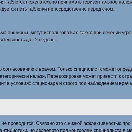
ия таблеток нежелательно принимать горизонтальное полож
дуется пить таблетки непосредственно перед сном.
ьма обширны, могут использоваться также при лечении угр
ительность до 12 недель.
 согласованию с врачом. Только специалист сможет опред
тегорически нельзя. Передозировка может привести к отр
дит в условиях стационара и строго под наблюдением вра
не проводится. Связано это с низкой эффективностью про
антибиотики, но делает это под контролем специалиста в 