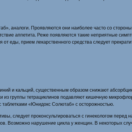
б», аналоги. Проявляются они наиболее часто со стороны 
утствие аппетита. Реже появляются такие неприятные симпт
 от еды, прием лекарственного средства следует прекратит
миний и кальций, существенным образом снижают абсорбци
ики из группы тетрациклинов подавляют кишечную микрофлор
с таблетками «Юнидокс Солютаб» с осторожностью.
ивы, следует проконсультироваться с гинекологом перед н
ов. Возможно нарушение цикла у женщин. В некоторых случ