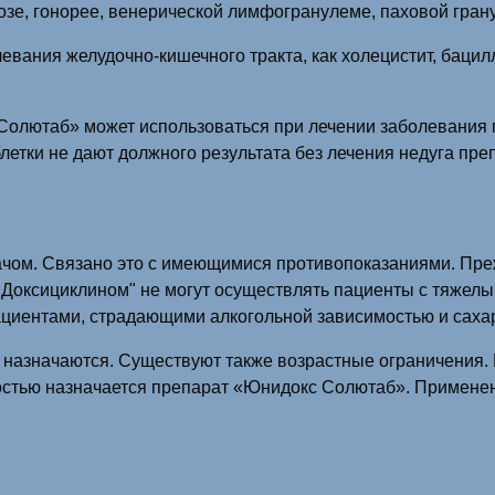
зе, гонорее, венерической лимфогранулеме, паховой гран
евания желудочно-кишечного тракта, как холецистит, баци
олютаб» может использоваться при лечении заболевания гл
етки не дают должного результата без лечения недуга пре
чом. Связано это с имеющимися противопоказаниями. Прежд
"Доксициклином" не могут осуществлять пациенты с тяжелы
циентами, страдающими алкогольной зависимостью и саха
 назначаются. Существуют также возрастные ограничения.
ностью назначается препарат «Юнидокс Солютаб». Применен