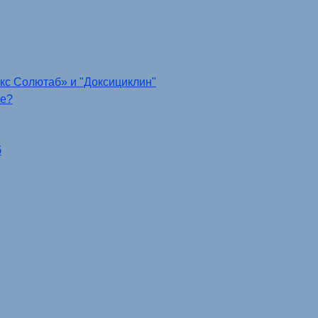
кс Солютаб» и "Доксициклин"
ше?
б