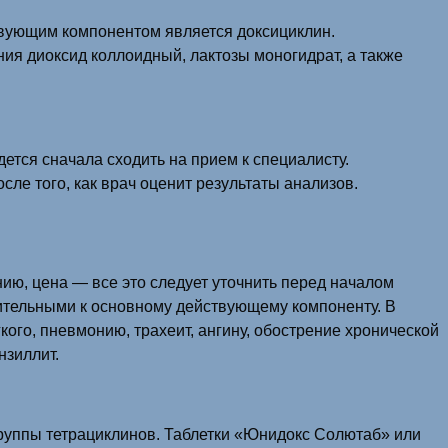
твующим компонентом является доксициклин.
ия диоксид коллоидный, лактозы моногидрат, а также
дется сначала сходить на прием к специалисту.
ле того, как врач оценит результаты анализов.
ию, цена — все это следует уточнить перед началом
ительными к основному действующему компоненту. В
кого, пневмонию, трахеит, ангину, обострение хронической
нзиллит.
руппы тетрациклинов. Таблетки «Юнидокс Солютаб» или