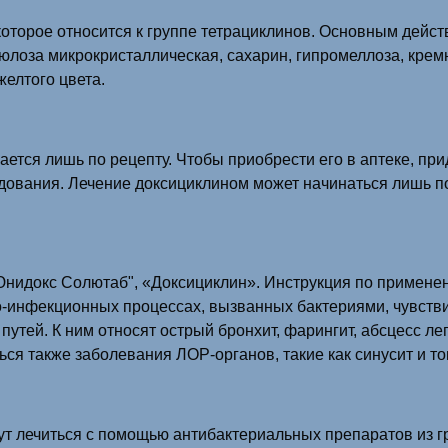
оторое относится к группе тетрациклинов. Основным дейс
юлоза микрокристаллическая, сахарин, гипромеллоза, кремн
желтого цвета.
ется лишь по рецепту. Чтобы приобрести его в аптеке, при
ования. Лечение доксициклином может начинаться лишь пос
Юнидокс Солютаб", «Доксициклин». Инструкция по применен
о-инфекционных процессах, вызванных бактериями, чувств
тей. К ним относят острый бронхит, фарингит, абсцесс лег
ься также заболевания ЛОР-органов, такие как синусит и то
т лечиться с помощью антибактериальных препаратов из г