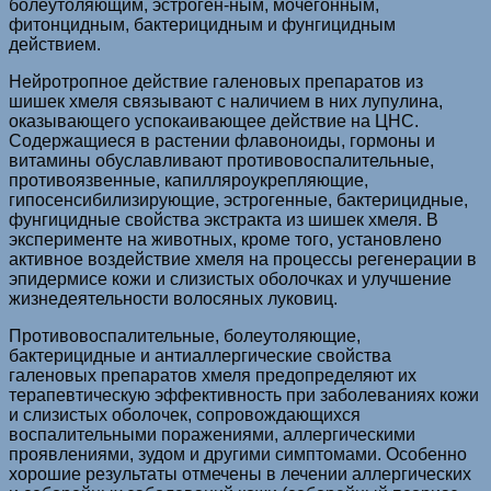
болеутоляющим, эстроген-ным, мочегонным,
фитонцидным, бактерицидным и фунгицидным
действием.
Нейротропное действие галеновых препаратов из
шишек хмеля связывают с наличием в них лупулина,
оказывающего успокаивающее действие на ЦНС.
Содержащиеся в растении флавоноиды, гормоны и
витамины обуславливают противовоспалительные,
противоязвенные, капилляроукрепляющие,
гипосенсибилизирующие, эстрогенные, бактерицидные,
фунгицидные свойства экстракта из шишек хмеля. В
эксперименте на животных, кроме того, установлено
активное воздействие хмеля на процессы регенерации в
эпидермисе кожи и слизистых оболочках и улучшение
жизнедеятельности волосяных луковиц.
Противовоспалительные, болеутоляющие,
бактерицидные и антиаллергические свойства
галеновых препаратов хмеля предопределяют их
терапевтическую эффективность при заболеваниях кожи
и слизистых оболочек, сопровождающихся
воспалительными поражениями, аллергическими
проявлениями, зудом и другими симптомами. Особенно
хорошие результаты отмечены в лечении аллергических