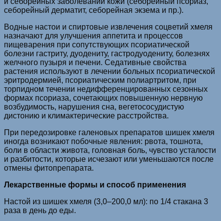
и себорейных заболеваний кожи (себорейный псориаз,
себорейный дерматит, себорейная экзема и пр.).
Водные настои и спиртовые извлечения соцветий хмеля
назначают для улучшения аппетита и процессов
пищеварения при сопутствующих псориатической
болезни гастриту, дуодениту, гастродуодениту, болезнях
желчного пузыря и печени. Седативные свойства
растения используют в лечении больных псориатической
эритродермией, псориатическим полиартритом, при
торпидном течении недифференцированных сезонных
формах псориаза, сочетающих повышенную нервную
возбудимость, нарушения сна, вегетососудистую
дистонию и климактерические расстройства.
При передозировке галеновых препаратов шишек хмеля
иногда возникают побочные явления: рвота, тошнота,
боли в области живота, головная боль, чувство усталости
и разбитости, которые исчезают или уменьшаются после
отмены фитопрепарата.
Лекарственные формы и способ применения
Настой из шишек хмеля (3,0–200,0 мл): по 1/4 стакана 3
раза в день до еды.