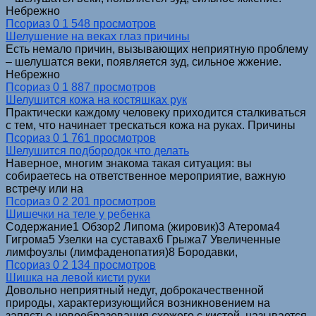
Небрежно
Псориаз
0
1 548 просмотров
Шелушение на веках глаз причины
Есть немало причин, вызывающих неприятную проблему
– шелушатся веки, появляется зуд, сильное жжение.
Небрежно
Псориаз
0
1 887 просмотров
Шелушится кожа на костяшках рук
Практически каждому человеку приходится сталкиваться
с тем, что начинает трескаться кожа на руках. Причины
Псориаз
0
1 761 просмотров
Шелушится подбородок что делать
Наверное, многим знакома такая ситуация: вы
собираетесь на ответственное мероприятие, важную
встречу или на
Псориаз
0
2 201 просмотров
Шишечки на теле у ребенка
Содержание1 Обзор2 Липома (жировик)3 Атерома4
Гигрома5 Узелки на суставах6 Грыжа7 Увеличенные
лимфоузлы (лимфаденопатия)8 Бородавки,
Псориаз
0
2 134 просмотров
Шишка на левой кисти руки
Довольно неприятный недуг, доброкачественной
природы, характеризующийся возникновением на
запястье новообразования схожего с кистой, называется