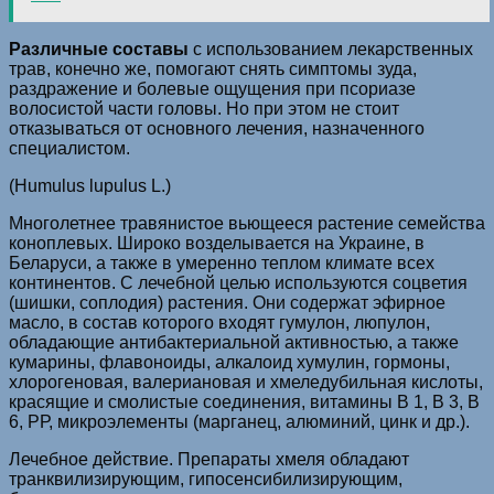
Различные составы
с использованием лекарственных
трав, конечно же, помогают снять симптомы зуда,
раздражение и болевые ощущения при псориазе
волосистой части головы. Но при этом не стоит
отказываться от основного лечения, назначенного
специалистом.
(Humulus lupulus L.)
Многолетнее травянистое вьющееся растение семейства
коноплевых. Широко возделывается на Украине, в
Беларуси, а также в умеренно теплом климате всех
континентов. С лечебной целью используются соцветия
(шишки, соплодия) растения. Они содержат эфирное
масло, в состав которого входят гумулон, люпулон,
обладающие антибактериальной активностью, а также
кумарины, флавоноиды, алкалоид хумулин, гормоны,
хлорогеновая, валериановая и хмеледубильная кислоты,
красящие и смолистые соединения, витамины В 1, В 3, В
6, РР, микроэлементы (марганец, алюминий, цинк и др.).
Лечебное действие. Препараты хмеля обладают
транквилизирующим, гипосенсибилизирующим,