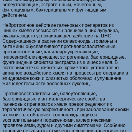
болеутоляющим, эстроген-ным, мочегонным,
фитонцидным, бактерицидным и фунгицидным
действием.
Нейротропное действие галеновых препаратов из
шишек хмеля связывают с наличием в них лупулина,
оказывающего успокаивающее действие на ЦНС.
Содержащиеся в растении флавоноиды, гормоны и
витамины обуславливают противовоспалительные,
противоязвенные, капилляроукрепляющие,
гипосенсибилизирующие, эстрогенные, бактерицидные,
фунгицидные свойства экстракта из шишек хмеля. В
эксперименте на животных, кроме того, установлено
активное воздействие хмеля на процессы регенерации в
эпидермисе кожи и слизистых оболочках и улучшение
жизнедеятельности волосяных луковиц.
Противовоспалительные, болеутоляющие,
бактерицидные и антиаллергические свойства
галеновых препаратов хмеля предопределяют их
терапевтическую эффективность при заболеваниях кожи
и слизистых оболочек, сопровождающихся
воспалительными поражениями, аллергическими
проявлениями, зудом и другими симптомами. Особенно
хорошие результаты отмечены в лечении аллергических