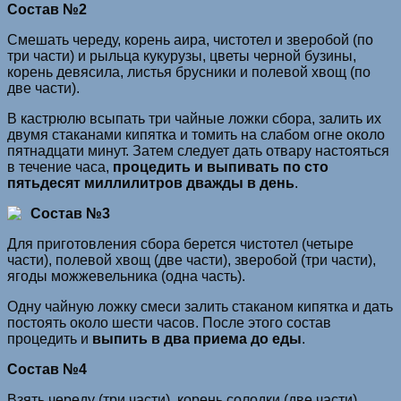
Состав №2
Смешать череду, корень аира, чистотел и зверобой (по
три части) и рыльца кукурузы, цветы черной бузины,
корень девясила, листья брусники и полевой хвощ (по
две части).
В кастрюлю всыпать три чайные ложки сбора, залить их
двумя стаканами кипятка и томить на слабом огне около
пятнадцати минут. Затем следует дать отвару настояться
в течение часа,
процедить и выпивать по сто
пятьдесят миллилитров дважды в день
.
Состав №3
Для приготовления сбора берется чистотел (четыре
части), полевой хвощ (две части), зверобой (три части),
ягоды можжевельника (одна часть).
Одну чайную ложку смеси залить стаканом кипятка и дать
постоять около шести часов. После этого состав
процедить и
выпить в два приема до еды
.
Состав №4
Взять череду (три части), корень солодки (две части),