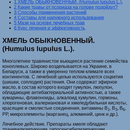
1 ХМЕЛЬ ОБЫКНОВЕННЫЙ. (Humulus lupulus L.).
2 Какие травы от псориаза на голове подойдут?
3 Способы применения растений
4 Составы для наружного использования
5 Мази на основе лечебных трав
6 Курс лечения и эффективность
ХМЕЛЬ ОБЫКНОВЕННЫЙ.
(Humulus lupulus L.).
Многолетнее травянистое вьющееся растение семейства
коноплевых. Широко возделывается на Украине, в
Беларуси, а также в умеренно теплом климате всех
континентов. С лечебной целью используются соцветия
(шишки, соплодия) растения. Они содержат эфирное
масло, в состав которого входят гумулон, люпулон,
обладающие антибактериальной активностью, а также
кумарины, флавоноиды, алкалоид хумулин, гормоны,
хлорогеновая, валериановая и хмеледубильная кислоты,
красящие и смолистые соединения, витамины В
, В
, В
,
1
3
6
РР, микроэлементы (марганец, алюминий, цинк и др.).
Лечебное действие. Препараты хмеля обладают
транквилизирующим, гипосенсибилизирующим,