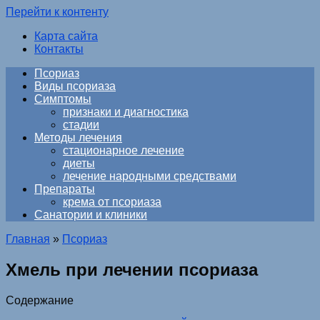
Перейти к контенту
Карта сайта
Контакты
Псориаз
Виды псориаза
Симптомы
признаки и диагностика
стадии
Методы лечения
стационарное лечение
диеты
лечение народными средствами
Препараты
крема от псориаза
Санатории и клиники
Главная
»
Псориаз
Хмель при лечении псориаза
Содержание