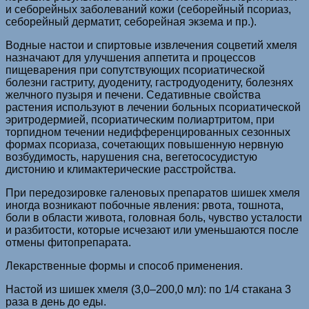
и себорейных заболеваний кожи (себорейный псориаз,
себорейный дерматит, себорейная экзема и пр.).
Водные настои и спиртовые извлечения соцветий хмеля
назначают для улучшения аппетита и процессов
пищеварения при сопутствующих псориатической
болезни гастриту, дуодениту, гастродуодениту, болезнях
желчного пузыря и печени. Седативные свойства
растения используют в лечении больных псориатической
эритродермией, псориатическим полиартритом, при
торпидном течении недифференцированных сезонных
формах псориаза, сочетающих повышенную нервную
возбудимость, нарушения сна, вегетососудистую
дистонию и климактерические расстройства.
При передозировке галеновых препаратов шишек хмеля
иногда возникают побочные явления: рвота, тошнота,
боли в области живота, головная боль, чувство усталости
и разбитости, которые исчезают или уменьшаются после
отмены фитопрепарата.
Лекарственные формы и способ применения.
Настой из шишек хмеля (3,0–200,0 мл): по 1/4 стакана 3
раза в день до еды.