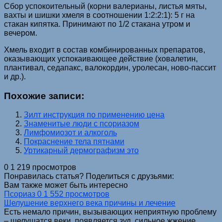
Сбор успокоительный (корни валерианы, листья мяты,
вахты и шишки хмеля в соотношении 1:2:2:1): 5 г на
стакан кипятка. Принимают по 1/2 стакана утром и
вечером.
Хмель входит в состав комбинированных препаратов,
оказывающих успокаивающее действие (ховалетин,
плантивал, седапакс, валокордин, уролесан, ново-пассит
и др.).
Похожие записи:
Зилт инструкция по применению цена
Знаменитые люди с псориазом
Лимфомиозот и алкоголь
Покраснение тела пятнами
Уртикарный дермографизм это
0
1 219 просмотров
Понравилась статья? Поделиться с друзьями:
Вам также может быть интересно
Псориаз
0
1 552 просмотров
Шелушение верхнего века причины и лечение
Есть немало причин, вызывающих неприятную проблему
– шелушатся веки, появляется зуд, сильное жжение.