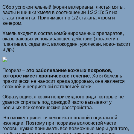
Сбор успокоительный (корни валерианы, листья мяты,
вахты и шишки хмеля в соотношении 1:2:2:1): 5 г на
стакан кипятка. Принимают по 1/2 стакана утром и
вечером.
Хмель входит в состав комбинированных препаратов,
оказывающих успокаивающее действие (ховалетин,
плантивал, седапакс, валокордин, уролесан, ново-пассит
и др.).
Псориаз –
это заболевание кожных покровов,
которое имеет хроническое течение
. Хотя болезнь
практически не наносит вреда здоровью, она является
сложной и неприятной патологией кожи.
Образующиеся корки неприглядного вида, которые не
удается спрятать под одеждой часто вызывают у
больных психологические расстройства.
Это может привести человека к полной социальной
изоляции. Поэтому при псориазе волосистой части
головы нужно принимать все возможные меры для того,
чтобы максимально уменьшить или сделать менее