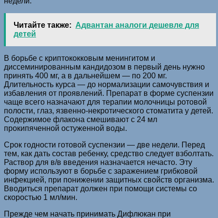
недели.
Читайте также:
Адвантан аналоги дешевле для
детей
В борьбе с криптококковым менингитом и
диссеминированным кандидозом в первый день нужно
принять 400 мг, а в дальнейшем — по 200 мг.
Длительность курса — до нормализации самочувствия и
избавления от проявлений. Препарат в форме суспензии
чаще всего назначают для терапии молочницы ротовой
полости, глаз, язвенно-некротического стоматита у детей.
Содержимое флакона смешивают с 24 мл
прокипяченной остуженной воды.
Срок годности готовой суспензии — две недели. Перед
тем, как дать состав ребенку, средство следует взболтать.
Раствор для в/в введения назначается нечасто. Эту
форму используют в борьбе с заражением грибковой
инфекцией, при понижении защитных свойств организма.
Вводиться препарат должен при помощи системы со
скоростью 1 мл/мин.
Прежде чем начать принимать Дифлюкан при