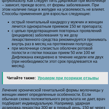
флуконазолу. Как следует пить Дифлюкан при молочнице
– зависит, прежде всего, от формы заболевания. При
этом наличие пищи в желудке на усвояемость не влияет.
Способы применения для взрослых следующие:
острый генитальный кандидоз у мужчин и женщин
лечится однократным приемом 150 мг препарата;
с целью предотвращения повторных проявлений
(рецидивов) заболевания ту же дозу
лекарственного средства рекомендуется принимать
внутрь раз в месяц на протяжении полугода;
при молочнице слизистых оболочек ротовой
полости и глотки показан прием 50 или 100 мг
Дифлюкана ежедневно в течение недели или двух
(при необходимости этот срок продлевается на
месяц).
Читайте также:
Уродерм при псориазе отзывы
Лечение хронической генитальной формы молочницы у
женщин имеет определенные особенности. Если
обычная схема положительного результата не дает, врач
подбирает индивидуальную. Например, ударная
дозировка лекарства 300 мг в первый день, 150 мг через