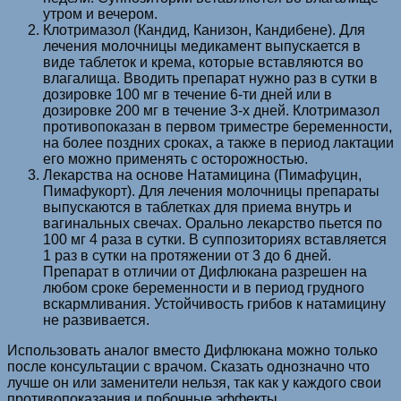
утром и вечером.
Клотримазол (Кандид, Канизон, Кандибене). Для
лечения молочницы медикамент выпускается в
виде таблеток и крема, которые вставляются во
влагалища. Вводить препарат нужно раз в сутки в
дозировке 100 мг в течение 6-ти дней или в
дозировке 200 мг в течение 3-х дней. Клотримазол
противопоказан в первом триместре беременности,
на более поздних сроках, а также в период лактации
его можно применять с осторожностью.
Лекарства на основе Натамицина (Пимафуцин,
Пимафукорт). Для лечения молочницы препараты
выпускаются в таблетках для приема внутрь и
вагинальных свечах. Орально лекарство пьется по
100 мг 4 раза в сутки. В суппозиториях вставляется
1 раз в сутки на протяжении от 3 до 6 дней.
Препарат в отличии от Дифлюкана разрешен на
любом сроке беременности и в период грудного
вскармливания. Устойчивость грибов к натамицину
не развивается.
Использовать аналог вместо Дифлюкана можно только
после консультации с врачом. Сказать однозначно что
лучше он или заменители нельзя, так как у каждого свои
противопоказания и побочные эффекты.