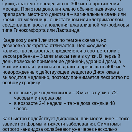
сутки, а затем еженедельно по 300 мг на протяжении
месяца. При этом дополнительно обычно назначаются
препараты местного действия – вагинальные свечи или
кремы от молочницы с нистатином или клотримазолом,
средства для восстановления влагалищной микрофлоры
типа Гинокомфорта или Лактацида.
Кандидоз у детей лечится по тем же схемам, но
дозировка лекарства отличается. Необходимое
количество лекарства определяется в соответствии с
весом ребенка – 3 мг/кг массы тела в сутки. В первый
день возможно применение двойной, ударной дозы, а
максимальная суточная не должна превышать 400 мг. У
новорожденных действующее вещество Дифлюкана
выводится медленно, поэтому принимается лекарство по
особому графику:
первые две недели жизни – 3 мг/кг в сутки с 72-
часовым интервалом;
в возрасте 2-4 недели – та же доза каждые 48
часов.
Как быстро подействует Дифлюкан при молочнице – тоже
зависит от формы и тяжести заболевания. Симптомы
острого кандидоза ослабевают уже через несколько