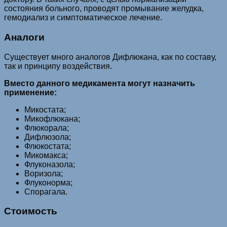
состояния больного, проводят промывание желудка,
гемодиализ и симптоматическое лечение.
Аналоги
Существует много аналогов Дифлюкана, как по составу,
так и принципу воздействия.
Вместо данного медикамента могут назначить
применение:
Микостата;
Микофлюкана;
Флюкорала;
Дифлюзола;
Флюкостата;
Микомакса;
Флуконазола;
Воризола;
Флуконорма;
Спорагала.
Стоимость