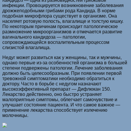
Кандидоз — одна из разновидностей грибковой
инфекции. Провоцируется возникновение заболевания
дрожжеподобными грибами рода Кандида. В норме
подобная микрофлора существует в организме. Она
населяет ротовую полость, влагалище и толстую кишку.
По некоторым причинам происходит патологическое
размножение микроорганизмов и отмечается развитие
вагинального кандидоза — патологии,
сопровождающейся воспалительным процессом
слизистой влагалища.
Недуг может развиться как у женщины, так и мужчины,
однако первые из-за особенностей организма в большей
степени подвержены патологии. Лечение заболевания
должно быть целесообразным. При появлении первой
тревожной симптоматики необходимо обратиться к
доктору. Часто в борьбе с недугом назначают
высокоэффективный препарат — Дифлюкан 150.
Лекарство действенно, оно быстро устраняет
малоприятные симптомы, облегчает самочувствие и
улучшает состояние пациента. И что самое важное —
применение лекарства способствует излечению
молочницы.