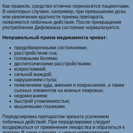
Как правило, средство отлично переносится пациентами.
В некоторых случаях, например, при превышении дозы
или увеличении кратности приема препарата,
появляются побочные действия. После прекращения
употребления Дифлюкана состояние нормализуется.
Неправильный прием медикамента чреват:
предобморочными состояниями;
расстройством сна;
головными болями;
диспепсическими расстройствами;
ксеростомией;
сильной жаждой;
нарушением стула;
появлением зуда, жжения и покраснения, а также
сыпных элементов на кожных покровах;
недомоганием;
быстрой утомляемостью;
мышечными спазмами.
Передозировка препаратом чревата усилением
побочных действий. При передозировке следует
воздержаться от применения лекарства и обратиться к
доктору. В таких случаях, с целью нормализации