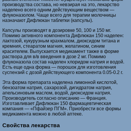
производства состава, но невзирая на это, лекарство
наделено всего одним действующим веществом —
флуконазолом. Чаще всего для терапии молочницы
назначают Дифлюкан таблетки (капсулы).
Капсулы производят в дозировке 50, 100 и 150 мг.
Помимо активного компонента Дифлюкан 150 наделен:
лактозой, кукурузным крахмалом, диоксидом титана и
кремния, стеаратом магния, желатином, синим
красителем. Выпускается медикамент также в форме
раствора для в/в введения в дозе 2 мг. Помимо
флуконазола состав наделен хлоридом натрия и водой.
Есть еще одна форма — порошок для изготовления
суспензий с дозой действующего компонента 0.05-0.2 г.
Эта форма препарата наделена лимонной кислотой,
бензоатом натрия, сахарозой, дигидратом натрия,
апельсиновым маслом, водой, диоксидом натрия.
Производитель согласно описанию — Франция.
Изготавливает Дифлюкан 150 фармацевтическая
компания — «Пфайзер ПГМ». Приобрести все формы
медикамента можно в любой аптеке.
Свойства лекарства