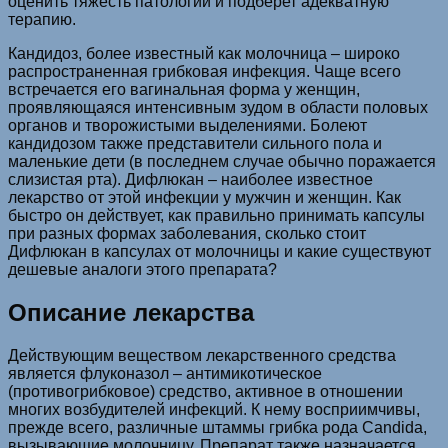
оценить тяжесть патологии и подберет адекватную
терапию.
Кандидоз, более известный как молочница – широко
распространенная грибковая инфекция. Чаще всего
встречается его вагинальная форма у женщин,
проявляющаяся интенсивным зудом в области половых
органов и творожистыми выделениями. Болеют
кандидозом также представители сильного пола и
маленькие дети (в последнем случае обычно поражается
слизистая рта). Дифлюкан – наиболее известное
лекарство от этой инфекции у мужчин и женщин. Как
быстро он действует, как правильно принимать капсулы
при разных формах заболевания, сколько стоит
Дифлюкан в капсулах от молочницы и какие существуют
дешевые аналоги этого препарата?
Описание лекарства
Действующим веществом лекарственного средства
является флуконазол – антимикотическое
(противогрибковое) средство, активное в отношении
многих возбудителей инфекций. К нему восприимчивы,
прежде всего, различные штаммы грибка рода Candida,
вызывающие молочницу. Препарат также назначается