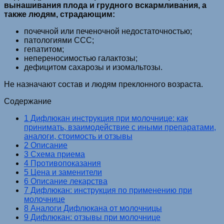
вынашивания плода и грудного вскармливания, а
также людям, страдающим:
почечной или печеночной недостаточностью;
патологиями ССС;
гепатитом;
непереносимостью галактозы;
дефицитом сахарозы и изомальтозы.
Не назначают состав и людям преклонного возраста.
Содержание
1 Дифлюкан инструкция при молочнице: как
принимать, взаимодействие с иными препаратами,
аналоги, стоимость и отзывы
2 Описание
3 Схема приема
4 Противопоказания
5 Цена и заменители
6 Описание лекарства
7 Дифлюкан: инструкция по применению при
молочнице
8 Аналоги Дифлюкана от молочницы
9 Дифлюкан: отзывы при молочнице