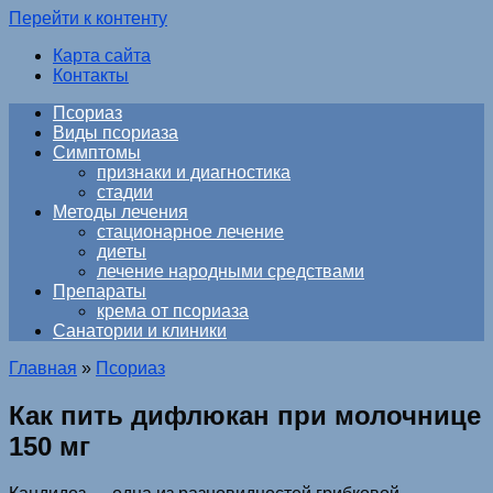
Перейти к контенту
Карта сайта
Контакты
Псориаз
Виды псориаза
Симптомы
признаки и диагностика
стадии
Методы лечения
стационарное лечение
диеты
лечение народными средствами
Препараты
крема от псориаза
Санатории и клиники
Главная
»
Псориаз
Как пить дифлюкан при молочнице
150 мг