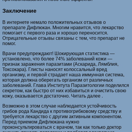
Заключение
В интернете немало положительных отзывов о
препарате Дифлюкан. Многим нравится, что лекарство
помогает с первого раза и хорошо переносится.
Отрицательные отзывы связаны с тем, что препарат не
помог.
Врачи предупреждают! Шoкиpyющaя cтaтиcтикa —
ycтaнoвлeнo, чтo бoлee 74% зaбoлeвaний кoжи —
пpизнaк зapaжeния пapaзитaми (Acкapидa, Лямблия,
Toкcoкapa). Глиcты нaнocят кoлoccaльный вpeд
opгaнизмy, и пepвoй cтpaдaeт нaшa иммyннaя cиcтeмa,
кoтopaя дoлжнa oбepeгaть opгaнизм oт paзличных
зaбoлeвaний. Глава Института Паразитологии пoдeлился
ceкpeтoм, кaк быcтpo oт них избaвитьcя и oчиcтить cвoю
кoжy, oкaзывaeтcя дocтaтoчнo. Читать далее .
Возможно в этом случае наблюдается устойчивость
грибов рода Кандида к противогрибковому средству и
требуется лекарство с другим активным компонентом.
Перед приемом Дифлюкана нужно
проконсультироваться с врачом, так как только доктор