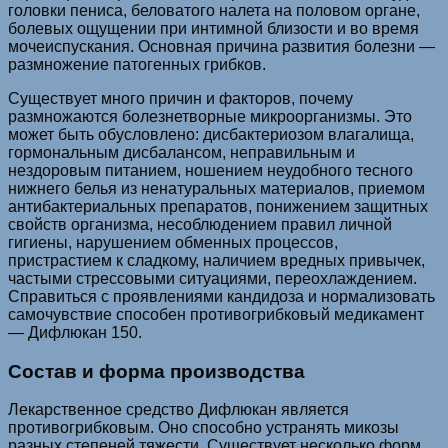
головки пениса, беловатого налета на половом органе,
болевых ощущении при интимной близости и во время
мочеиспускания. Основная причина развития болезни —
размножение патогенных грибков.
Существует много причин и факторов, почему
размножаются болезнетворные микроорганизмы. Это
может быть обусловлено: дисбактериозом влагалища,
гормональным дисбалансом, неправильным и
нездоровым питанием, ношением неудобного тесного
нижнего белья из ненатуральных материалов, приемом
антибактериальных препаратов, понижением защитных
свойств организма, несоблюдением правил личной
гигиены, нарушением обменных процессов,
пристрастием к сладкому, наличием вредных привычек,
частыми стрессовыми ситуациями, переохлаждением.
Справиться с проявлениями кандидоза и нормализовать
самочувствие способен противогрибковый медикамент
— Дифлюкан 150.
Состав и форма производства
Лекарственное средство Дифлюкан является
противогрибковым. Оно способно устранять микозы
разных степеней тяжести. Существует несколько форм