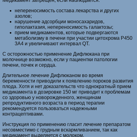
Медикамент запрещен, если наблюдается:
непереносимость состава лекарства и других
азолов;
нарушение адсорбции моносахаридов,
гиполактазия, непереносимость галактозы;
прием медикаментов, которые подвергаются
метаболизму в печени при участии цитохрома Р450
3А4 и увеличивают интервал QT.
С осторожностью применение Дифлюкана при
молочнице возможно, если у пациентки патологии
печени, почек и сердца.
Длительное лечение Дифлюканом во время
беременности приводили к появлению пороков развития
плода. Хотя и нет доказательств что однократный прием
медикамента в дозировке 150 мг приводит к проблемам
со здоровью у новорожденного, женщинам
репродуктивного возраста в период терапии
рекомендуется пользоваться надежными
контрацептивами.
Инструкция по применению гласит лечение препаратом
несовместимо с грудным вскармливанием, так как
медикамент выделяется с молоком.