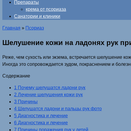
Препараты
крема от псориаза
Санатории и клиники
Главная
»
Псориаз
Шелушение кожи на ладонях рук п
Реже, чем сухость или экзема, встречается шелушение кож
Иногда это сопровождается зудом, покраснением и болез
Содержание
1 Почему шелушатся ладони рук
2 Лечение шелушения кожи рук
3 Причины
4 Шелушатся ладони и пальцы рук фото
5 Диагностика и лечение
6 Диагностика и лечение
7 Причины поражения рук у детей