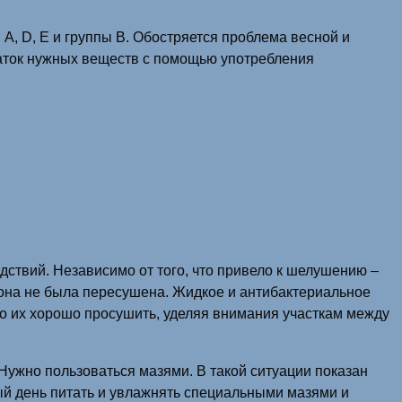
А, D, Е и группы B. Обостряется проблема весной и
аток нужных веществ с помощью употребления
дствий. Независимо от того, что привело к шелушению –
 она не была пересушена. Жидкое и антибактериальное
но их хорошо просушить, уделяя внимания участкам между
. Нужно пользоваться мазями. В такой ситуации показан
й день питать и увлажнять специальными мазями и