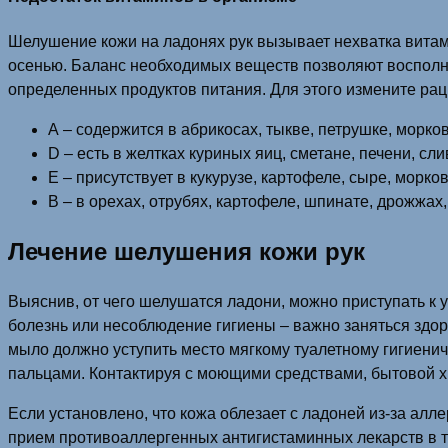
Шелушение кожи на ладонях рук вызывает нехватка витами
осенью. Баланс необходимых веществ позволяют восполн
определенных продуктов питания. Для этого измените рац
А – содержится в абрикосах, тыкве, петрушке, морков
D – есть в желтках куриных яиц, сметане, печени, сл
Е – присутствует в кукурузе, картофеле, сыре, морков
В – в орехах, отрубях, картофеле, шпинате, дрожжах
Лечение шелушения кожи рук
Выяснив, от чего шелушатся ладони, можно приступать к 
болезнь или несоблюдение гигиены – важно заняться здор
мыло должно уступить место мягкому туалетному гигиени
пальцами. Контактируя с моющими средствами, бытовой х
Если установлено, что кожа облезает с ладоней из-за алл
прием противоаллергенных антигистаминных лекарств в т