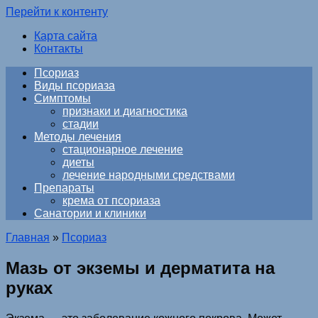
Перейти к контенту
Карта сайта
Контакты
Псориаз
Виды псориаза
Симптомы
признаки и диагностика
стадии
Методы лечения
стационарное лечение
диеты
лечение народными средствами
Препараты
крема от псориаза
Санатории и клиники
Главная
»
Псориаз
Мазь от экземы и дерматита на
руках