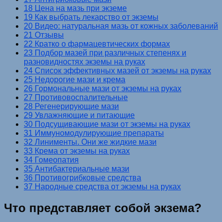
18 Цена на мазь при экземе
19 Как выбрать лекарство от экземы
20 Видео: натуральная мазь от кожных заболеваний
21 Отзывы
22 Кратко о фармацевтических формах
23 Подбор мазей при различных степенях и
разновидностях экземы на руках
24 Список эффективных мазей от экземы на руках
25 Недорогие мази и крема
26 Гормональные мази от экземы на руках
27 Противовоспалительные
28 Регенерирующие мази
29 Увлажняющие и питающие
30 Подсущивающие мази от экземы на руках
31 Иммуномодулирующие препараты
32 Линименты. Они же жидкие мази
33 Крема от экземы на руках
34 Гомеопатия
35 Антибактериальные мази
36 Противогрибковые средства
37 Народные средства от экземы на руках
Что представляет собой экзема?