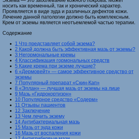
Экзема — это заболевание кожного покрова. Может
носить как временный, так и хронический характер.
Проявляется в виде зуда и различных дефектов кожи.
Лечение данной патологии должно быть комплексным.
Крем от экземы является неотъемлемой частью терапии.
Содержание
1 Что представляет собой экзема?
2 Какой должна быть эффективная мазь от экземы?
3 Негормональные кремы
4 Классификация гормональных средств
5 Какие крема при экземе лучшие?
6 «Дермовейт» — самое эффективное средство от
экземы
7 Популярный препарат «Скин-Кап»
8 «Эплан» — лучшая мазь от экземы на лице
9 Мазь «Гидрокортизон»
10 Популярное средство «Содерм»
11 Отзывы пациентов
12 Заключение
13 Чем лечить экзему
14 Антибактериальная мазь
15 Мазь от зуда кожи
16 Мазь от воспаления кожи
17 Антигрибковые мази