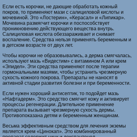
Если есть корочки, не дающие обработать кожный
покров, то применяют мази с салициловой кислоты и
мочевиной. Это «Лостерин», «Керасал» и «Липикар».
Мочевина размягчит корочки и поспособствует
проникновению действующего вещества внутрь.
Салициловая кислота обеззараживает и снимает
воспаление. Средства нельзя применять беременным и
в детском возрасте от двух лет.
Чтобы корочки не образовывались, а дерма смягчалась,
используют мазь «Видестим» с витамином А или крем
«Элидел». Эти средства применяют после терапии
гормональными мазями, чтобы устранить чрезмерную
сухость кожного покрова. Препараты не наносят в
активной стадии развития болезни и при беременности.
Если нужен хороший антисептик, то подойдет мазь
«Нафтадерм». Это средство смягчит кожу и активирует
процессы регенерации. Длительное применение
препарата вызывает чрезмерную сухость дермы.
Противопоказана детям и беременным женщинам.
Весьма эффективным средством для лечения экземы
является крем «Цинокап». Это комбинированный
препарат содержит цинк и декспантенол.