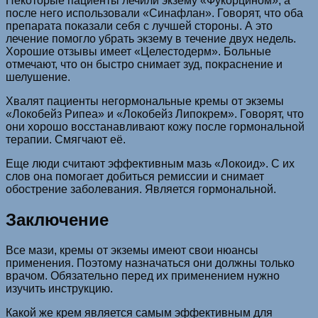
Некоторые пациенты лечили экзему «Фукорцином», а
после него использовали «Синафлан». Говорят, что оба
препарата показали себя с лучшей стороны. А это
лечение помогло убрать экзему в течение двух недель.
Хорошие отзывы имеет «Целестодерм». Больные
отмечают, что он быстро снимает зуд, покраснение и
шелушение.
Хвалят пациенты негормональные кремы от экземы
«Локобейз Рипеа» и «Локобейз Липокрем». Говорят, что
они хорошо восстанавливают кожу после гормональной
терапии. Смягчают её.
Еще люди считают эффективным мазь «Локоид». С их
слов она помогает добиться ремиссии и снимает
обострение заболевания. Является гормональной.
Заключение
Все мази, кремы от экземы имеют свои нюансы
применения. Поэтому назначаться они должны только
врачом. Обязательно перед их применением нужно
изучить инструкцию.
Какой же крем является самым эффективным для