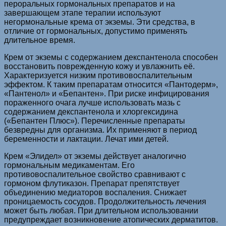
пероральных гормональных препаратов и на
завершающем этапе терапии используют
негормональные крема от экземы. Эти средства, в
отличие от гормональных, допустимо применять
длительное время.
Крем от экземы с содержанием декспантенола способен
восстановить поврежденную кожу и увлажнить её.
Характеризуется низким противовоспалительным
эффектом. К таким препаратам относится «Пантодерм»,
«Пантенол» и «Бепантен». При риске инфицирования
пораженного очага лучше использовать мазь с
содержанием декспантенола и хлоргексидина
(«Бепантен Плюс»). Перечисленные препараты
безвредны для организма. Их применяют в период
беременности и лактации. Лечат ими детей.
Крем «Элидел» от экземы действует аналогично
гормональным медикаментам. Его
противовоспалительное свойство сравнивают с
гормоном флутиказон. Препарат препятствует
объединению медиаторов воспаления. Снижает
проницаемость сосудов. Продолжительность лечения
может быть любая. При длительном использовании
предупреждает возникновение атопических дерматитов.