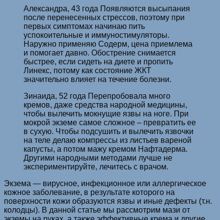
Александра, 43 года ­Появляются высыпания
после перенесенных стрессов, поэтому при
первых симптомах начинаю пить
успокоительные и иммуностимуляторы.
Наружно применяю Содерм, цена приемлема
и помогает давно. Обострение снимается
быстрее, если сидеть на диете и пропить
Линекс, потому как состояние ЖКТ
значительно влияет на течение болезни.
Зинаида, 52 года ­Перепробовала много
кремов, даже средства народной медицины,
чтобы вылечить мокнущие язвы на ноге. При
мокрой экземе самое сложное – превратить ее
в сухую. Чтобы подсушить и вылечить язвочки
на теле делаю компрессы из листьев вареной
капусты, а потом мажу кремом Нафтадерма.
Другими народными методами лучше не
экспериментируйте, лечитесь с врачом.
Экзема — вирусное, инфекционное или аллергическое
кожное заболевание, в результате которого на
поверхности кожи образуются язвы и иные дефекты (т.н.
колодцы). В данной статье мы рассмотрим мази от
экземы на руках, а также эффективные крема и другие