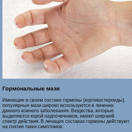
Гормональные мази
Имеющие в своем составе гормоны (кортикостероиды),
популярные мази широко используются в лечении
данного кожного заболевания. Вещества, которые
выделяются корой надпочечников, имеют широкий
спектр действия. В лечащих составах гормоны действуют
на снятие таких симптомов: