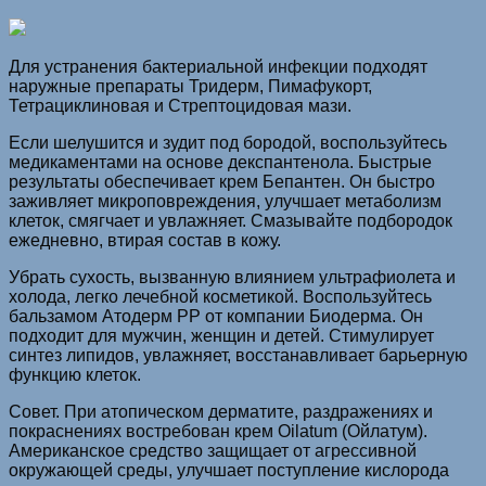
Для устранения бактериальной инфекции подходят
наружные препараты Тридерм, Пимафукорт,
Тетрациклиновая и Стрептоцидовая мази.
Если шелушится и зудит под бородой, воспользуйтесь
медикаментами на основе декспантенола. Быстрые
результаты обеспечивает крем Бепантен. Он быстро
заживляет микроповреждения, улучшает метаболизм
клеток, смягчает и увлажняет. Смазывайте подбородок
ежедневно, втирая состав в кожу.
Убрать сухость, вызванную влиянием ультрафиолета и
холода, легко лечебной косметикой. Воспользуйтесь
бальзамом Атодерм PP от компании Биодерма. Он
подходит для мужчин, женщин и детей. Стимулирует
синтез липидов, увлажняет, восстанавливает барьерную
функцию клеток.
Совет. При атопическом дерматите, раздражениях и
покраснениях востребован крем Oilatum (Ойлатум).
Американское средство защищает от агрессивной
окружающей среды, улучшает поступление кислорода