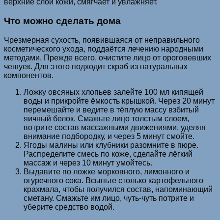
верхние слои кожи, смягчает и увлажняет.
Что можно сделать дома
Чрезмерная сухость, появившаяся от неправильного
косметического ухода, поддаётся лечению народными
методами. Прежде всего, очистите лицо от ороговевших
чешуек. Для этого подходит скраб из натуральных
компонентов.
Ложку овсяных хлопьев залейте 100 мл кипящей
воды и прикройте ёмкость крышкой. Через 20 минут
перемешайте и ведите в тёплую массу взбитый
яичный белок. Смажьте лицо толстым слоем,
вотрите состав массажными движениями, уделяя
внимание подбородку, и через 5 минут смойте.
Ягоды малины или клубники разомните в пюре.
Распределите смесь по коже, сделайте лёгкий
массаж и через 10 минут умойтесь.
Выдавите по ложке морковного, лимонного и
огуречного сока. Всыпьте столько картофельного
крахмала, чтобы получился состав, напоминающий
сметану. Смажьте им лицо, чуть-чуть потрите и
уберите средство водой.