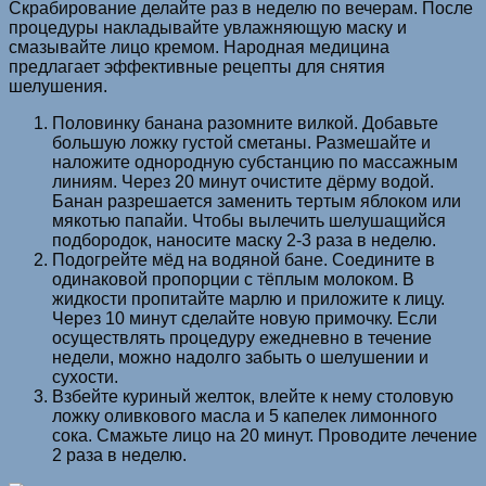
Скрабирование делайте раз в неделю по вечерам. После
процедуры накладывайте увлажняющую маску и
смазывайте лицо кремом. Народная медицина
предлагает эффективные рецепты для снятия
шелушения.
Половинку банана разомните вилкой. Добавьте
большую ложку густой сметаны. Размешайте и
наложите однородную субстанцию по массажным
линиям. Через 20 минут очистите дёрму водой.
Банан разрешается заменить тертым яблоком или
мякотью папайи. Чтобы вылечить шелушащийся
подбородок, наносите маску 2-3 раза в неделю.
Подогрейте мёд на водяной бане. Соедините в
одинаковой пропорции с тёплым молоком. В
жидкости пропитайте марлю и приложите к лицу.
Через 10 минут сделайте новую примочку. Если
осуществлять процедуру ежедневно в течение
недели, можно надолго забыть о шелушении и
сухости.
Взбейте куриный желток, влейте к нему столовую
ложку оливкового масла и 5 капелек лимонного
сока. Смажьте лицо на 20 минут. Проводите лечение
2 раза в неделю.