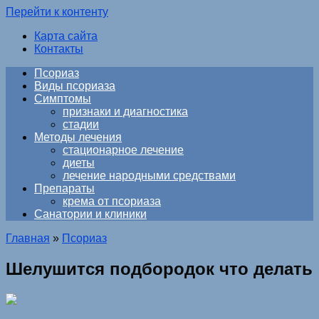
Перейти к контенту
Карта сайта
Контакты
Псориаз
Виды псориаза
Симптомы
признаки и диагностика
стадии
Методы лечения
стационарное лечение
диеты
лечение народными средствами
Препараты
крема от псориаза
Санатории и клиники
Главная
»
Псориаз
Шелушится подбородок что делать