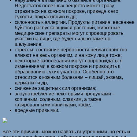
нарушения витаминного баланса в организме.
Недостаток полезных веществ может сразу
отразиться на кожном покрове, приведя к его
сухости, покраснению и др;
склонность к аллергии. Продукты питания, весеннее
буйство распускающихся растений, животные,
медицинские препараты могут спровоцировать
участки на лице, где будет сильно заметно
шелушение;
стрессы, состояние нервозности неблагоприятно
влияют на весь организм, и на кожу лица тоже;
некоторые заболевания могут сопровождаться
изменениями в кожном покрове и приводить к
образованию сухих участков. Особенно это
относится к кожным болезням – лишай, экзема,
дерматит и др;
снижение защитных сил организма;
злоупотребление некоторыми продуктами –
копченым, соленым, сладким, а также
газированными напитками, кофе;
вредные привычки.
Все эти причины можно назвать внутренними, но есть и