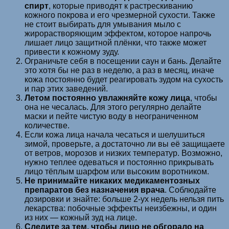
спирт
, которые приводят к растрескиванию
кожного покрова и его чрезмерной сухости. Также
не стоит выбирать для умывания мыло с
жирорастворяющим эффектом, которое напрочь
лишает лицо защитной плёнки, что также может
привести к кожному зуду.
Ограничьте себя в посещении саун и бань. Делайте
это хотя бы не раз в неделю, а раз в месяц, иначе
кожа постоянно будет реагировать зудом на сухость
и пар этих заведений.
Летом постоянно увлажняйте кожу лица
, чтобы
она не чесалась. Для этого регулярно делайте
маски и пейте чистую воду в неограниченном
количестве.
Если кожа лица начала чесаться и шелушиться
зимой, проверьте, а достаточно ли вы её защищаете
от ветров, морозов и низких температур. Возможно,
нужно теплее одеваться и постоянно прикрывать
лицо тёплым шарфом или высоким воротником.
Не принимайте никаких медикаментозных
препаратов без назначения врача
. Соблюдайте
дозировки и знайте: больше 2-ух недель нельзя пить
лекарства: побочные эффекты неизбежны, и один
из них — кожный зуд на лице.
Следите за тем, чтобы лицо не обгорало на