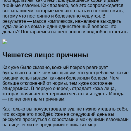
последствиям, как отёки, шелушащиеся корки и даже
гнойные язвочки. Как правило, всё это сопровождается
высыпаниями, которые мешают спать и спокойно жить,
потому что постоянно и болезненно чешутся. В
результате — масса комплексов, нежелание выходить
куда-либо из дома и один-единственный вопрос: что
делать? Постараемся на него полно и подробно ответить.
Чешется лицо: причины
Как уже было сказано, кожный покров реагирует
буквально на всё: чем мы дышим, что употребляем, какие
эмоции испытываем, какими болезнями болеем. Чем
больше отклонений от нормы, тем хуже состояние
эпидермиса. В первую очередь страдает кожа лица,
которая начинает нестерпимо чесаться и зудеть. Иногда
— по непонятным причинам.
Как только вы почувствовали зуд, не нужно утешать себя,
что вскоре это пройдёт. Уже на следующий день вы
рискуете проснуться с коростами и мокнущими язвочками
на лице, если не предпримите никаких мер.