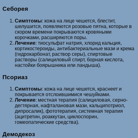
Себорея
Симптомы
: кожа на лице чешется, блестит,
шелушится, появляются розовые пятна, которые в
скором времени покрываются кровяными
корочками, расширяются поры.
Лечение
: тиосульфат натрия, хлорид кальция,
кортикостероиды, антибактериальные мази и крема
(гидрокарбонат, раствор серы), спиртовые
растворы (салициловый спирт, борная кислота,
настойки боярышника или ландыша).
Псориаз
Симптомы
: кожа на лице чешется, краснеет и
покрывается отслоившимися чешуйками.
Лечение
: местная терапия (салициловая, серно-
дегтярная, нафталановая мази, кальципотриол,
дипросалик), фототерапия, системная терапия
(ацитретин, роаккутан, циклоспорин,
гомеопатические средства).
Демодекоз