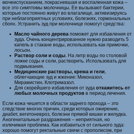
мочеиспусканием, покрасневшая и воспаленная кожа –
все это симптомы молочницы. Ее вызывают бактерии,
которые постоянно живут во влагалище, активизируясь
при неблагоприятных условиях, болезнях, гормональных
сбоях. Устранить зуд при молочнице помогут средства:
Масло чайного дерева
поможет для избавления от
зуда. Очень концентрированное нужно разводить 5
капель в стакане воды, использовать как примочки,
лосьон.
Раствор соли и соды
. На литр воды по столовой
ложке соды и соли, растворить. Использовать для
подмывания.
Медицинские растворы, крема и гели
,
облегчающие зуд и жжение: Миконазол,
Мирамистин, Клотримазол.
Для скорейшего избавления от зуда
откажитесь от
любых молочных продуктов
в период лечения.
Если кожа чешется в области заднего прохода – это
следствие многих причин, среди которых ожирение,
диабет, вегетоневроз, болезни прямой кишки и желудка.
Аногенитальные раздражения – неприятная, но
излечимая проблема. Как избавиться от сильного зуда:
хорошо помогут ректальные свечи с прополисом, при