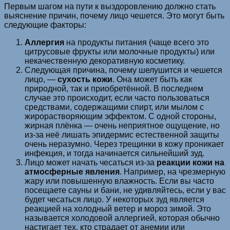
Первым шагом на пути к выздоровлению должно стать
выяснение причин, почему лицо чешется. Это могут быть
следующие факторы:
Аллергия
на продукты питания (чаще всего это
цитрусовые фрукты или молочные продукты) или
некачественную декоративную косметику.
Следующая причина, почему шелушится и чешется
лицо, —
сухость кожи
. Она может быть как
природной, так и приобретённой. В последнем
случае это происходит, если часто пользоваться
средствами, содержащими спирт, или мылом с
жирорастворяющим эффектом. С одной стороны,
жирная плёнка — очень неприятное ощущение, но
из-за неё лишать эпидермис естественной защиты
очень неразумно. Через трещинки в кожу проникает
инфекция, и тогда начинается сильнейший зуд.
Лицо может начать чесаться из-за
реакции кожи на
атмосферные явления
. Например, на чрезмерную
жару или повышенную влажность. Если вы часто
посещаете сауны и бани, не удивляйтесь, если у вас
будет чесаться лицо. У некоторых зуд является
реакцией на холодный ветер и мороз зимой. Это
называется холодовой аллергией, которая обычно
настигает тех, кто страдает от анемии или