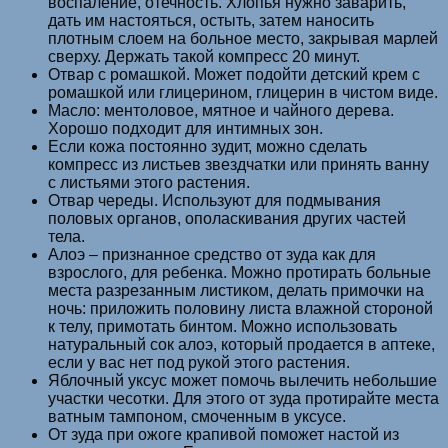
воспаление, отечность. Хлопья нужно заварить,
дать им настояться, остыть, затем наносить
плотным слоем на больное место, закрывая марлей
сверху. Держать такой компресс 20 минут.
Отвар с ромашкой. Может подойти детский крем с
ромашкой или глицерином, глицерин в чистом виде.
Масло: ментоловое, мятное и чайного дерева.
Хорошо подходит для интимных зон.
Если кожа постоянно зудит, можно сделать
компресс из листьев звездчатки или принять ванну
с листьями этого растения.
Отвар череды. Используют для подмывания
половых органов, ополаскивания других частей
тела.
Алоэ – признанное средство от зуда как для
взрослого, для ребенка. Можно протирать больные
места разрезанным листиком, делать примочки на
ночь: приложить половину листа влажной стороной
к телу, примотать бинтом. Можно использовать
натуральный сок алоэ, который продается в аптеке,
если у вас нет под рукой этого растения.
Яблочный уксус может помочь вылечить небольшие
участки чесотки. Для этого от зуда протирайте места
ватным тампоном, смоченным в уксусе.
От зуда при ожоге крапивой поможет настой из