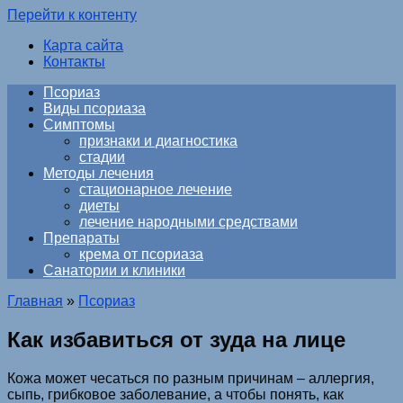
Перейти к контенту
Карта сайта
Контакты
Псориаз
Виды псориаза
Симптомы
признаки и диагностика
стадии
Методы лечения
стационарное лечение
диеты
лечение народными средствами
Препараты
крема от псориаза
Санатории и клиники
Главная
»
Псориаз
Как избавиться от зуда на лице
Кожа может чесаться по разным причинам – аллергия,
сыпь, грибковое заболевание, а чтобы понять, как