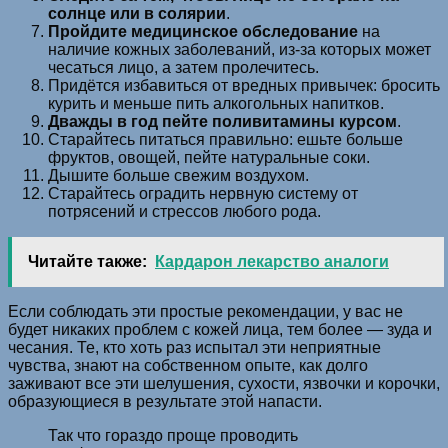
солнце или в солярии
.
Пройдите медицинское обследование
на
наличие кожных заболеваний, из-за которых может
чесаться лицо, а затем пролечитесь.
Придётся избавиться от вредных привычек: бросить
курить и меньше пить алкогольных напитков.
Дважды в год пейте поливитамины курсом
.
Старайтесь питаться правильно: ешьте больше
фруктов, овощей, пейте натуральные соки.
Дышите больше свежим воздухом.
Старайтесь оградить нервную систему от
потрясений и стрессов любого рода.
Читайте также:
Кардарон лекарство аналоги
Если соблюдать эти простые рекомендации, у вас не
будет никаких проблем с кожей лица, тем более — зуда и
чесания. Те, кто хоть раз испытал эти неприятные
чувства, знают на собственном опыте, как долго
заживают все эти шелушения, сухости, язвочки и корочки,
образующиеся в результате этой напасти.
Так что гораздо проще проводить