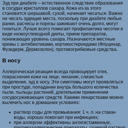
Зуд при диабете – естественное следствие образования
в сосудах кристаллов сахара. Кожа из-за этого
становится шершавой, сухой, начинает чесаться. Важно
не чесать зудящие места, поскольку при диабете любые
ранки, расчесы и порезы заживают очень долго, могут
гноиться. Лучше всего помогает профилактика чесотки в
виде низкоуглеводной диеты, прием препаратов,
понижающих уровень сахара. Назначаются местные
кремы с антибиотиками, кортикостероидами (Флуцинар,
Фузидерм, Дермозолон), противогрибковые средства.
В носу
Аллергическая реакция всегда провоцирует отек,
покраснения кожи на лице, чихание, слизистые
выделения, зуд в носу. Эти симптомы могут проявляться
при простуде, попадании внутрь большого количества
пыли, пыльцы растений, длительном применении
сосудосуживающих средств. Какими лекарствами можно
вылечить нос в домашних условиях:
раствор соды для промывания: 1 ч. л. на стакан
воды, хорошо помогает при инфекциях;
при аллергии эффективны антигистаминные,
противоаллергические препараты, солевой раствор