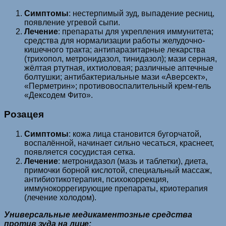
Симптомы
: нестерпимый зуд, выпадение ресниц,
появление угревой сыпи.
Лечение
: препараты для укрепления иммунитета;
средства для нормализации работы желудочно-
кишечного тракта; антипаразитарные лекарства
(трихопол, метронидазол, тинидазол); мази серная,
жёлтая ртутная, ихтиоловая; различные аптечные
болтушки; антибактериальные мази «Аверсект»,
«Перметрин»; противовоспалительный крем-гель
«Дексодем Фито».
Розацея
Симптомы
: кожа лица становится бугорчатой,
воспалённой, начинает сильно чесаться, краснеет,
появляется сосудистая сетка.
Лечение
: метронидазол (мазь и таблетки), диета,
примочки борной кислотой, специальный массаж,
антибиотикотерапия, психокоррекция,
иммунокоррегирующие препараты, криотерапия
(лечение холодом).
Универсальные медикаментозные средства
против зуда на лице: