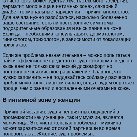
От чего кожа может зудеть? Укус насекомого, аллергия,
дерматит, молочница в интимных зонах, сахарный
диабет, гормональные нарушения – причин множество.
Для начала нужно разобраться, насколько болезненно
ваше состояние, есть ли посторонние симптомы,
подозрительные образования и высыпания на коже.
Если да – необходима консультация с дерматологом,
гинекологом, трихологом, в зависимости от локализации
признаков.
Если же проблема незначительная – можно попытаться
найти эффективное средство от зуда кожи дома, ведь он
вызывает не только физический дискомфорт, но
постоянное психическое раздражение. Главное, что
нужно запомнить – не поддавайтесь соблазну расчесать
проблемную зону слишком сильно, ведь с зудом бороться
проще, чем с ранами и воспаленными очагами на коже.
В интимной зоне у женщин
Причиной чесания, зуда и неприятных ощущений в
промежности как у женщин, так и у мужчин, является
молочница. Это чисто женская проблема – мужчина
может заразиться ею от своей партнерши во время
полового акта. Жжение, зуд, проблемы с