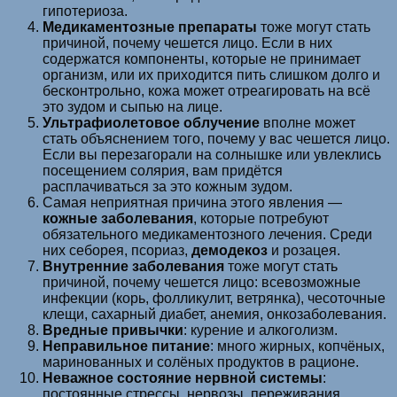
гипотериоза.
Медикаментозные препараты
тоже могут стать
причиной, почему чешется лицо. Если в них
содержатся компоненты, которые не принимает
организм, или их приходится пить слишком долго и
бесконтрольно, кожа может отреагировать на всё
это зудом и сыпью на лице.
Ультрафиолетовое облучение
вполне может
стать объяснением того, почему у вас чешется лицо.
Если вы перезагорали на солнышке или увлеклись
посещением солярия, вам придётся
расплачиваться за это кожным зудом.
Самая неприятная причина этого явления —
кожные заболевания
, которые потребуют
обязательного медикаментозного лечения. Среди
них себорея, псориаз,
демодекоз
и розацея.
Внутренние заболевания
тоже могут стать
причиной, почему чешется лицо: всевозможные
инфекции (корь, фолликулит, ветрянка), чесоточные
клещи, сахарный диабет, анемия, онкозаболевания.
Вредные привычки
: курение и алкоголизм.
Неправильное питание
: много жирных, копчёных,
маринованных и солёных продуктов в рационе.
Неважное состояние нервной системы
:
постоянные стрессы, нервозы, переживания.