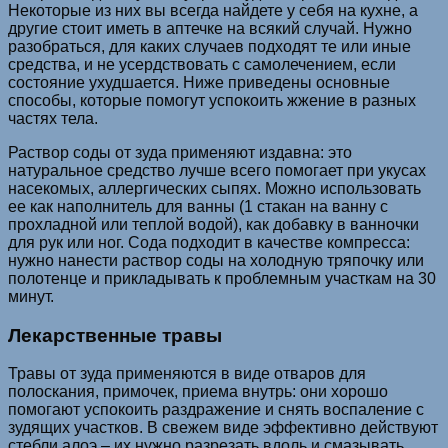
Некоторые из них вы всегда найдете у себя на кухне, а
другие стоит иметь в аптечке на всякий случай. Нужно
разобраться, для каких случаев подходят те или иные
средства, и не усердствовать с самолечением, если
состояние ухудшается. Ниже приведены основные
способы, которые помогут успокоить жжение в разных
частях тела.
Раствор соды от зуда применяют издавна: это
натуральное средство лучше всего помогает при укусах
насекомых, аллергических сыпях. Можно использовать
ее как наполнитель для ванны (1 стакан на ванну с
прохладной или теплой водой), как добавку в ванночки
для рук или ног. Сода подходит в качестве компресса:
нужно нанести раствор соды на холодную тряпочку или
полотенце и прикладывать к проблемным участкам на 30
минут.
Лекарственные травы
Травы от зуда применяются в виде отваров для
полоскания, примочек, приема внутрь: они хорошо
помогают успокоить раздражение и снять воспаление с
зудящих участков. В свежем виде эффективно действуют
стебли алоэ – их нужно разрезать вдоль и смазывать